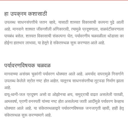
हा उपक्रम कशासाठी
उपलब्ध साधनसंपत्तीचे जतन व्हावे, यासाठी शास्वत विकासाची कल्पना पुढे आली
आहे. मानवाने शाश्वत जीवनशैली अंगिकारावी, त्यामुळे प्रदूषणाला, वाळवंटीकरणाला
पायबंध बसेल. शास्वत विकासाची संकल्पना घेत, पर्यावरणीय चळवळीला थोडासा का
होईना हातभार लाभावा, या हेतूने हे संकेतस्थळ सुरू करण्यात आले आहे.
पर्यावरणविषयक चळवळ
मानवाच्या असंख्य चुकांनी पर्यावरण धोक्यात आले आहे. अमर्याद वापरामुळे निसर्गाने
उपलब्ध केलेले स्रोत नष्ट होत आहेत. यातूनच साधनसंपत्तीचा तुटवडा निर्माण झाला
आहे.
वायू-ध्वनी-जल प्रदूषण असो वा ओझोनचा क्षय, समुद्राची वाढत असलेली पातळी,
आम्लवर्षा, प्राणी वनस्पती यांच्या नष्ट होत असलेल्या जाती आदींमुळे पर्यावरण केव्हाच
धोक्यात आले आहे. या संकेतस्थळाद्वारे पर्यावरणविषयक जनजागृती व्हावी, हाही हेतू
संकेतस्थळ सुरू करण्यामागे आहे.