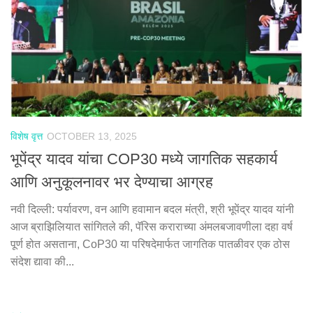
विशेष वृत्त
OCTOBER 13, 2025
भूपेंद्र यादव यांचा COP30 मध्ये जागतिक सहकार्य
आणि अनुकूलनावर भर देण्याचा आग्रह
नवी दिल्ली: पर्यावरण, वन आणि हवामान बदल मंत्री, श्री भूपेंद्र यादव यांनी
आज ब्राझिलियात सांगितले की, पॅरिस कराराच्या अंमलबजावणीला दहा वर्ष
पूर्ण होत असताना, CoP30 या परिषदेमार्फत जागतिक पातळीवर एक ठोस
संदेश द्यावा की...