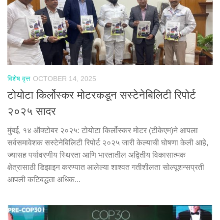
विशेष वृत्त
OCTOBER 14, 2025
टोयोटा किर्लोस्‍कर मोटरकडून सस्‍टेनेबिलिटी रिपोर्ट
२०२५ सादर
मुंबई, १४ ऑक्टोबर २०२५: टोयोटा किर्लोस्‍कर मोटर (टीकेएम)ने आपला
सर्वसमावेशक सस्‍टेनेबिलिटी रिपोर्ट २०२५ जारी केल्‍याची घोषणा केली आहे,
ज्‍यासह पर्यावरणीय स्थिरता आणि भारतातील अद्वितीय विकासात्‍मक
क्षेत्रासाठी डिझाइन करण्‍यात आलेल्‍या शाश्वत गतीशीलता सोल्‍यूशन्‍सप्रती
आपली कटिबद्धता अधिक...