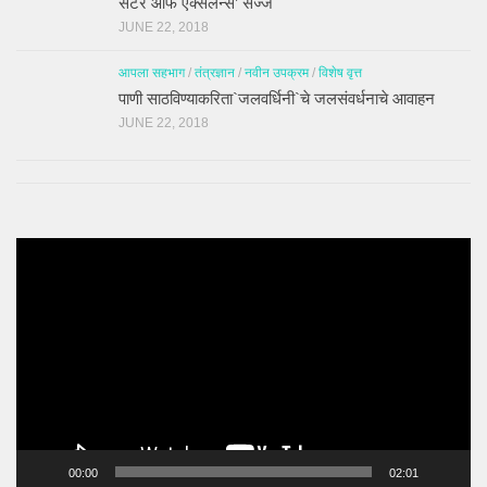
सेंटर ऑफ एक्सलन्स’ सज्ज
JUNE 22, 2018
आपला सहभाग
/
तंत्रज्ञान
/
नवीन उपक्रम
/
विशेष वृत्त
पाणी साठविण्याकरिता`जलवर्धिनी`चे जलसंवर्धनाचे आवाहन
JUNE 22, 2018
Video
Player
00:00
02:01