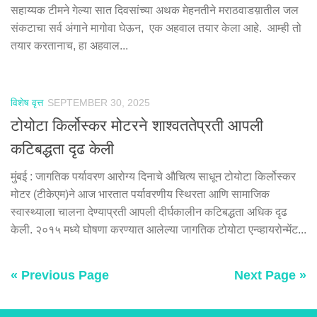
सहाय्यक टीमने गेल्या सात दिवसांच्या अथक मेहनतीने मराठवाडय़ातील जल
संकटाचा सर्व अंगाने मागोवा घेऊन, एक अहवाल तयार केला आहे. आम्ही तो
तयार करतानाच, हा अहवाल...
विशेष वृत्त
SEPTEMBER 30, 2025
टोयोटा किर्लोस्‍कर मोटरने शाश्वततेप्रती आपली
कटिबद्धता दृढ केली
मुंबई : जागतिक पर्यावरण आरोग्‍य दिनाचे औचित्‍य साधून टोयोटा किर्लोस्‍कर
मोटर (टीकेएम)ने आज भारतात पर्यावरणीय स्थिरता आणि सामाजिक
स्‍वास्‍थ्‍याला चालना देण्‍याप्रती आपली दीर्घकालीन कटिबद्धता अधिक दृढ
केली. २०१५ मध्‍ये घोषणा करण्‍यात आलेल्‍या जागतिक टोयोटा एन्‍व्‍हायरोन्‍मेंट...
« Previous Page
Next Page »