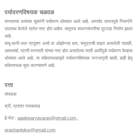
पर्यावरणविषयक चळवळ
मानवाच्या असंख्य चुकांनी पर्यावरण धोक्यात आले आहे. अमर्याद वापरामुळे निसर्गाने
उपलब्ध केलेले स्रोत नष्ट होत आहेत. यातूनच साधनसंपत्तीचा तुटवडा निर्माण झाला
आहे.
वायू-ध्वनी-जल प्रदूषण असो वा ओझोनचा क्षय, समुद्राची वाढत असलेली पातळी,
आम्लवर्षा, प्राणी वनस्पती यांच्या नष्ट होत असलेल्या जाती आदींमुळे पर्यावरण केव्हाच
धोक्यात आले आहे. या संकेतस्थळाद्वारे पर्यावरणविषयक जनजागृती व्हावी, हाही हेतू
संकेतस्थळ सुरू करण्यामागे आहे.
पत्ता
संपादक
श्री. प्रशांत गायकवाड
ई-मेल :
aapleparyavaran
@gmail.com,
prashantgkw@gmail.com