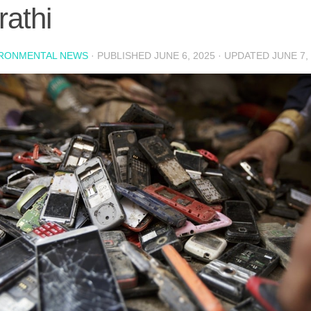
athi
IRONMENTAL NEWS
· PUBLISHED
JUNE 6, 2025
· UPDATED
JUNE 7,