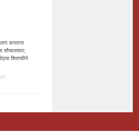
ाठलाग करताना
ला शौचालयात;
ोठ्या शिताफीने
019