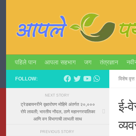
Skip to content
पहिले पान
आपला सहभाग
जग
तंत्रज्ञान
नवी
FOLLOW:
विशेष वृत्त
NEXT STORY
ई-वे
ट्रेडबायनरीने वृक्षारोपण मोहिमे अंतर्गत २०,०००
रोपे लावली; भारतीय नौदल, ठाणे महानगरपालिका
आणि वन विभागाची लाभली साथ
व्य
PREVIOUS STORY