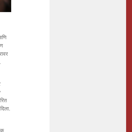
 आणि
ाण
ारावर
.
र
y
ारित
दिला.
दक