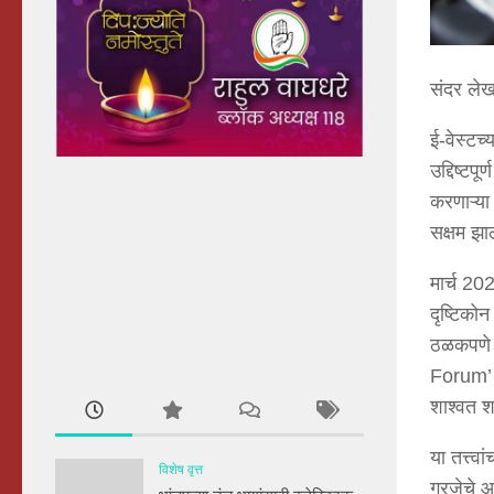
संदर ले
ई-वेस्टच
उद्दिष्टप
करणाऱ्या 
सक्षम झाल
मार्च 20
दृष्टिकोन
ठळकपणे 
Forum’ म
शाश्वत श
या तत्त्व
विशेष वृत्त
गरजेचे आ