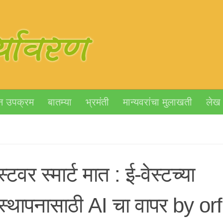
न उपक्रम
बातम्या
भ्रमंती
मान्यवरांचा मुलाखती
लेख
स्टवर स्मार्ट मात : ई-वेस्टच्या
वस्थापनासाठी AI चा वापर by orf