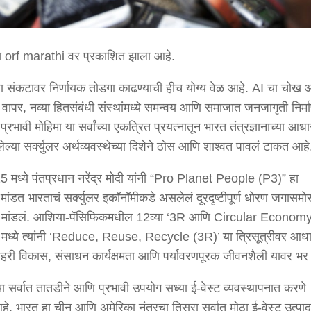
ख orf marathi वर प्रकाशित झाला आहे.
्या संकटावर निर्णायक तोडगा काढण्याची हीच योग्य वेळ आहे. AI चा चोख
ूर्ण वापर, नव्या हितसंबंधी संस्थांमध्ये समन्वय आणि समाजात जनजागृती निर्म
प्रभावी मोहिमा या सर्वांच्या एकत्रित प्रयत्नातून भारत तंत्रज्ञानाच्या आध
ेल्या सर्क्युलर अर्थव्यवस्थेच्या दिशेने ठोस आणि शाश्वत पावलं टाकत आहे
25 मध्ये पंतप्रधान नरेंद्र मोदी यांनी “Pro Planet People (P3)” हा
 मांडत भारताचं सर्क्युलर इकॉनॉमीकडे असलेलं दूरदृष्टीपूर्ण धोरण जगासमो
मांडलं. आशिया-पॅसिफिकमधील 12व्या ‘3R आणि Circular Econom
ध्ये त्यांनी ‘Reduce, Reuse, Recycle (3R)’ या त्रिसूत्रीवर आध
हरी विकास, संसाधन कार्यक्षमता आणि पर्यावरणपूरक जीवनशैली यावर भर 
ांचा सर्वात तातडीने आणि प्रभावी उपयोग सध्या ई-वेस्ट व्यवस्थापनात करणे
हे. भारत हा चीन आणि अमेरिका नंतरचा तिसरा सर्वात मोठा ई-वेस्ट उत्पा