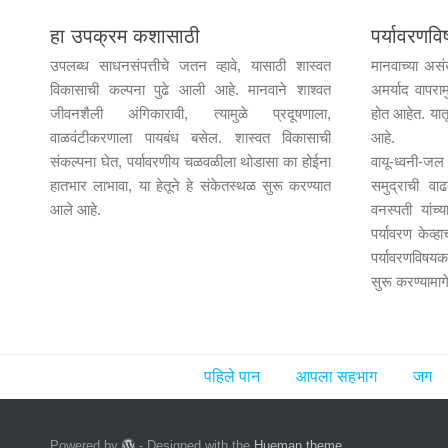
हा उपक्रम कशासाठी
पर्यावरण
उपलब्ध साधनसंपत्तीचे जतन व्हावे, यासाठी शास्वत
मानवाच्या असं
विकासाची कल्पना पुढे आली आहे. मानवाने शाश्वत
अमर्याद वापराम
जीवनशैली अंगिकारावी, त्यामुळे प्रदूषणाला,
होत आहेत. यात
वाळवंटीकरणाला पायबंध बसेल. शास्वत विकासाची
आहे.
संकल्पना घेत, पर्यावरणीय चळवळीला थोडासा का होईना
वायू-ध्वनी-
हातभार लाभावा, या हेतूने हे संकेतस्थळ सुरू करण्यात
समुद्राची वा
आले आहे.
वनस्पती यांच
पर्यावरण केव्ह
पर्यावरणविषयक
सुरू करण्यामाग
पहिले पान
आपला सहभाग
जग
Powered by
- Designed with the
Hueman theme