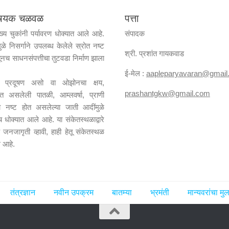
विषयक चळवळ
पत्ता
ख्य चुकांनी पर्यावरण धोक्यात आले आहे.
संपादक
ुळे निसर्गाने उपलब्ध केलेले स्रोत नष्ट
श्री. प्रशांत गायकवाड
ूनच साधनसंपत्तीचा तुटवडा निर्माण झाला
ई-मेल :
aapleparyavaran
@gmail
जल प्रदूषण असो वा ओझोनचा क्षय,
prashantgkw@gmail.com
ढत असलेली पातळी, आम्लवर्षा, प्राणी
्या नष्ट होत असलेल्या जाती आदींमुळे
ाच धोक्यात आले आहे. या संकेतस्थळाद्वारे
 जनजागृती व्हावी, हाही हेतू संकेतस्थळ
े आहे.
तंत्रज्ञान
नवीन उपक्रम
बातम्या
भ्रमंती
मान्यवरांचा म