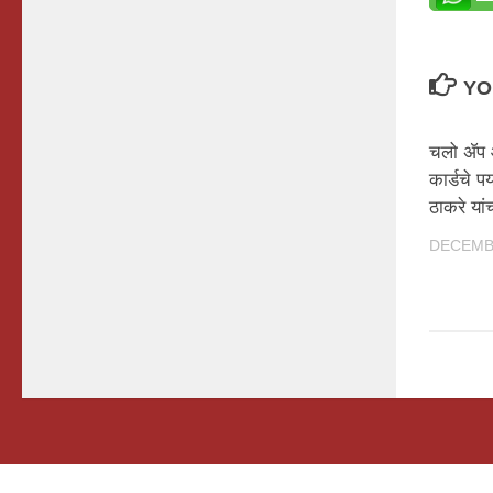
YO
चलो ॲप आण
कार्डचे पर
ठाकरे यां
DECEMBE