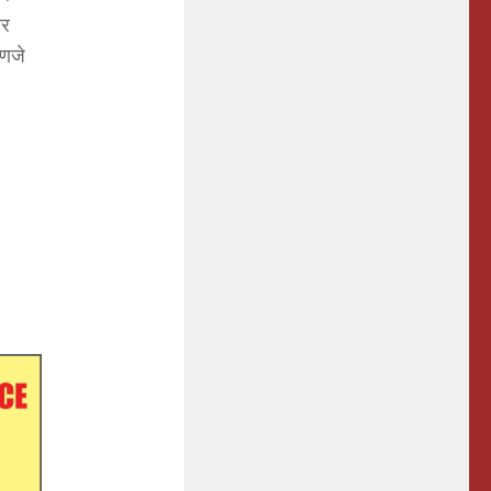
ार
हणजे