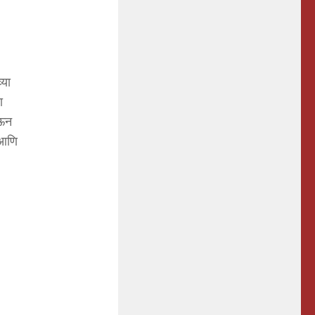
्या
ा
ेऊन
 आणि