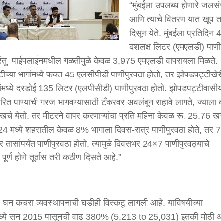
“मुंबईला उपलब्ध होणारे जलस
आणि त्याचे वितरण यात खूप 
दिसून येते. मुंबईला प्रतिदिन
दशलक्ष लिटर (एमएलडी) पाणी
परंतु पाईपलाईनमधील गळतीमुळे केवळ 3,975 एमएलडी वापरायला मिळते.
ीच्या भागांमध्ये फक्त 45 एलसीपीडी पाणीपुरवठा होतो, तर झोपडपट्टीखे
ांमध्ये दरडोई 135 लिटर (एलपीसीडी) पाणीपुरवठा होतो. झोपडपट्टीवासीय
उर्वरित पाण्याची गरज भागवण्यासाठी टँकरवर अवलंबून राहावे लागते, ज्याला
खर्च येतो. तर मीटरने वापर करणाऱ्यांचा प्रति महिना केवळ रू. 25.76 खर
24 मध्ये शहरातील केवळ 8% भागाला दिवस-रात्र पाणीपुरवठा होते, तर
र तासांपर्यंत पाणीपुरवठा होतो. त्यामुळे दिवसभर 24×7 पाणीपुरवठ्याचे
पूर्ण होणे तूर्तास तरी कठीण दिसते आहे.”
घन कचरा व्यवस्थापनाची घडीही विस्कटू लागली आहे. याविषयीच्या
ंमध्ये सन 2015 पासूनची वाढ 380% (5,213 to 25,031) इतकी मोठी आ