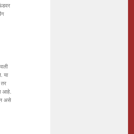
ाऊंडवर
िंग
ावली
े. या
 तर
ा आहे.
न असे