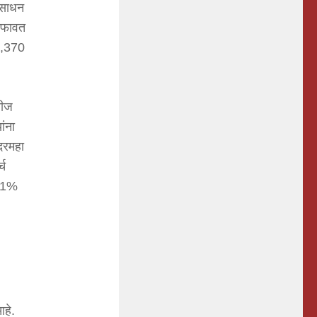
ंसाधन
तफावत
 4,370
रीज
ांना
 दरमहा
्च
 71%
हे.