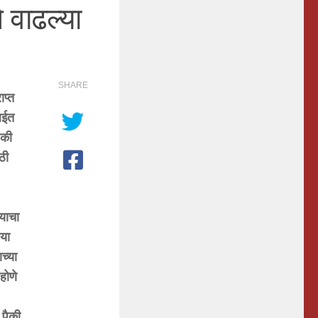
 वाढल्या
SHARE
ाप्त
ंबईत
ैकी
ाठी
याचा
िया
च्या
होणे
1
पैकी