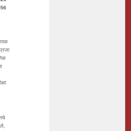
656
िषयक
प्रजा
निक
या
क्षा
नचे
ले,