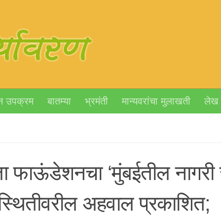
न उपक्रम
बातम्या
भ्रमंती
मान्यवरांचा मुलाखती
लेख
जा फाऊंडेशनचा ‘मुंबईतील नागरी 
यस्थितीवरील अहवाल प्रकाशित;