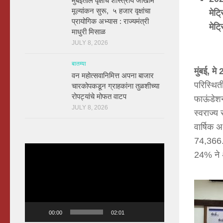
मुंबईतील वृक्षांचे शास्त्रीय जोखीम
मूल्यांकन सुरू, ५ हजार वृक्षांचा
मेट्
प्रायोगिक अभ्यास : राज्यमंत्री
मेट्
माधुरी मिसाळ
JULY 8, 2026
बातम्या
मुंबई
,
मे
2
वन महोत्सवानिमित्त अपना बाजार
परिस्थित
चारकोपकडून ग्राहकांना तुळशीच्या
रोपट्यांचे मोफत वाटप
फाऊंडेशन
JULY 8, 2026
स्वराज्य 
वार्षिक अ
74,366.7
Video
24% ने 
Player
00:00
02:01