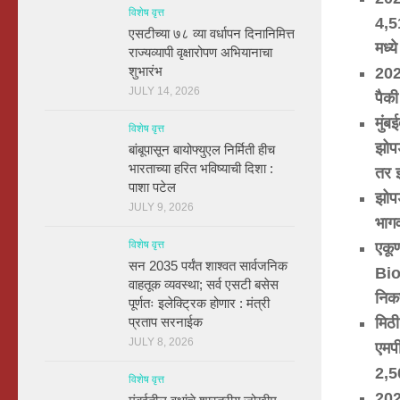
विशेष वृत्त
4,5
एसटीच्या ७८ व्या वर्धापन दिनानिमित्त
मध्ये
राज्यव्यापी वृक्षारोपण अभियानाचा
शुभारंभ
20
JULY 14, 2026
पैकी
मुंब
विशेष वृत्त
झोप
बांबूपासून बायोफ्युएल निर्मिती हीच
भारताच्या हरित भविष्याची दिशा :
तर
पाशा पटेल
झोपड
JULY 9, 2026
भागव
विशेष वृत्त
एकू
सन 2035 पर्यंत शाश्वत सार्वजनिक
Bi
वाहतूक व्यवस्था; सर्व एसटी बसेस
निकष
पूर्णतः इलेक्ट्रिक होणार : मंत्री
मिठी
प्रताप सरनाईक
JULY 8, 2026
एमप
2,
विशेष वृत्त
20