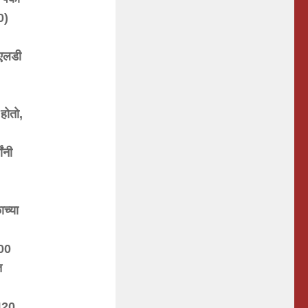
0)
एलडी
होतो
,
गांनी
ाच्या
00
त
420