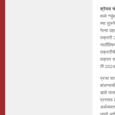
श्रेयस
च
मध्ये
“
मु
च्या तुलन
गेल्या द
तक्रारी 
नालींविष
तक्रारीं
तक्रार स
ती 2024 
प्रजा फा
बांधण्या
व्हावे य
प्रस्ताव
अर्थव्यव
जातो आणि 