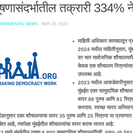
दूषणासंदर्भातील तक्रारी 334% ने
IRONMENTAL NEWS
·
MAY 20, 2025
माहिती
अधिकार
कायद्यातून
प्र
2024
मधील
माहितीनुसार
,
मु
दर
चार
सार्वजनिक
शौचालयाप
केवळ
एक
शौचालय
स्त्रियांस
उपलब्ध
आहे
.
2023
मधील
आकडेवारीनुसार
मुंबईत
एका
सामुदायिक
शौचाल
वापर
86
पुरुष
आणि
81
स्त्र
करतात
.
स्वच्छ
भारत
अभियाना
ंडानुसार
एका
शौचालयाचा
वापर
35
पुरुष
आणि
25
स्त्रिया
या
प्रमाणात
्षित
आहे
,
त्यापेक्षा
मुंबईतील
शौचालयांचा
वापर
बराच
जास्त
आहे
.
23
मध्ये
मुंबईतील
एकूण
6,800
सामुदायिक
शौचालयांपैकी
, 69% (6,59