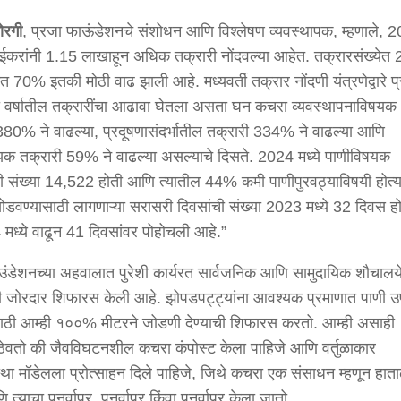
ोरगी
, प्रजा फाऊंडेशनचे संशोधन आणि विश्लेषण व्यवस्थापक, म्हणाले, 
ंबईकरांनी 1.15 लाखाहून अधिक तक्रारी नोंदवल्या आहेत. तक्रारसंख्येत
ेत 70% इतकी मोठी वाढ झाली आहे. मध्यवर्ती तक्रार नोंदणी यंत्रणेद्वारे प्र
हा वर्षातील तक्रारींचा आढावा घेतला असता घन कचरा व्यवस्थापनाविषयक
380% ने वाढल्या, प्रदूषणासंदर्भातील तक्रारी 334% ने वाढल्या आणि
यक तक्रारी 59% ने वाढल्या असल्याचे दिसते. 2024 मध्ये पाणीविषयक
ची संख्या 14,522 होती आणि त्यातील 44% कमी पाणीपुरवठ्याविषयी होत्य
ोडवण्यासाठी लागणाऱ्या सरासरी दिवसांची संख्या 2023 मध्ये 32 दिवस हो
मध्ये वाढून 41 दिवसांवर पोहोचली आहे.”
उंडेशनच्या अहवालात पुरेशी कार्यरत सार्वजनिक आणि सामुदायिक शौचालय
ची जोरदार शिफारस केली आहे. झोपडपट्ट्यांना आवश्यक प्रमाणात पाणी उ
ासाठी आम्ही १००% मीटरने जोडणी देण्याची शिफारस करतो. आम्ही असाही
 ठेवतो की जैवविघटनशील कचरा कंपोस्ट केला पाहिजे आणि वर्तुळाकार
स्था मॉडेलला प्रोत्साहन दिले पाहिजे, जिथे कचरा एक संसाधन म्हणून हात
त्याचा पुनर्वापर, पुनर्वापर किंवा पुनर्वापर केला जातो.