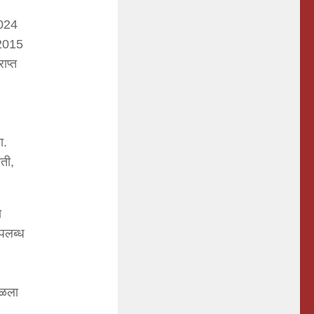
2024
 2015
ाप्त
ा.
ती,
े
पलब्ध
ाळला