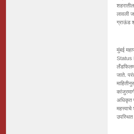
शहरातील 
लावली जात
ग्राऊंड 
मुंबई मह
Status 
लँडफिलमध
जाते. परं
माहितीनु
कांजुरमा
अधिकृत 
महत्त्वा
उपस्थित 