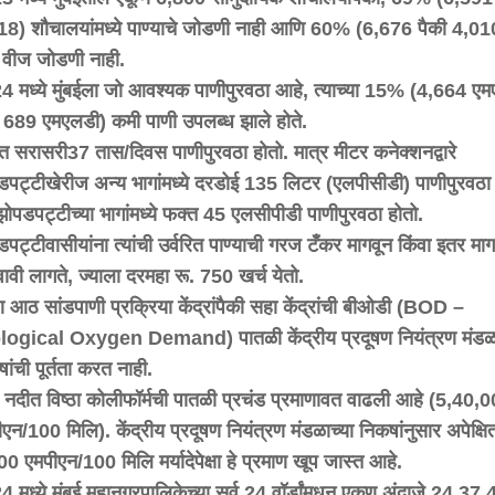
18)
शौचालयांमध्ये
पाण्याचे
जोडणी
नाही
आणि
60% (6,676
पैकी
4,01
वीज
जोडणी
नाही
.
24
मध्ये
मुंबईला
जो
आवश्यक
पाणीपुरवठा
आहे
,
त्याच्या
15% (4,664
एम
689
एमएलडी
)
कमी
पाणी
उपलब्ध
झाले
होते
.
ईत
सरासरी
37
तास
/
दिवस
पाणीपुरवठा
होतो
.
मात्र
मीटर
कनेक्शनद्वारे
डपट्टीखेरीज
अन्य
भागांमध्ये
दरडोई
135
लिटर
(
एलपीसीडी
)
पाणीपुरवठा
झोपडपट्टीच्या
भागांमध्ये
फक्त
45
एलसीपीडी
पाणीपुरवठा
होतो
.
पट्टीवासीयांना
त्यांची
उर्वरित
पाण्याची
गरज
टँकर
मागवून
किंवा
इतर
मार्
ावी
लागते
,
ज्याला
दरमहा
रू
. 750
खर्च
येतो
.
ण
आठ
सांडपाणी
प्रक्रिया
केंद्रांपैकी
सहा
केंद्रांची
बीओडी
(BOD –
ological Oxygen Demand)
पातळी
केंद्रीय
प्रदूषण
नियंत्रण
मंडळ
ांची
पूर्तता
करत
नाही
.
नदीत
विष्ठा
कोलीफॉर्मची
पातळी
प्रचंड
प्रमाणावत
वाढली
आहे
(5,40,0
ीएन
/100
मिलि
).
केंद्रीय
प्रदूषण
नियंत्रण
मंडळाच्या
निकषांनुसार
अपेक्षि
500
एमपीएन
/100
मिलि
मर्यादेपेक्षा
हे
प्रमाण
खूप
जास्त
आहे
.
24
मध्ये
मुंबई
महानगरपालिकेच्या
सर्व
24
वॉर्डांमधून
एकूण
अंदाजे
24,37,