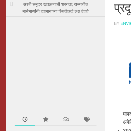
प्र
अरबी समुद्र खवळण्याची शक्यता; राज्यातील
मासेमाऱ्यांनी हवामानाच्या स्थितीकडे लक्ष ठेवावे
BY
ENV
मापद
अपेक
20