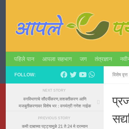
Skip to content
पहिले पान
आपला सहभाग
जग
तंत्रज्ञान
नवी
FOLLOW:
विशेष वृत्त
NEXT STORY
प्र
वनविभागाचे सौंदर्यीकरण,सशक्तीकरण आणि
मजबुतीकरणावर विशेष भर : वनमंत्री गणेश नाईक
सद्
PREVIOUS STORY
कमी दाबाच्या पट्ट्यामुळे 21 ते 24 मे दरम्यान