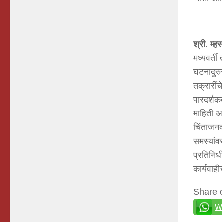
श्री
.
म्हस
मध्यवर्त
घटनादुरु
तक्रारीं
पारदर्शक
माहिती अ
चिंताजनक
समस्यांव
प्रतिनि
कार्यवाही
Share 
W