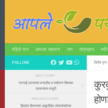
Skip to content
पहिले पान
आपला सहभाग
जग
तंत्रज्ञान
नवी
FOLLOW:
विशेष वृत्त
NEXT STORY
कुरक
गारगाई धरणाच्या वन्यजीव व पर्यावरण विषयक
परवान्यांना मंजुरी
होणा
PREVIOUS STORY
हिवताप विभागाचा आकृतीबंध लोकसंख्येच्या