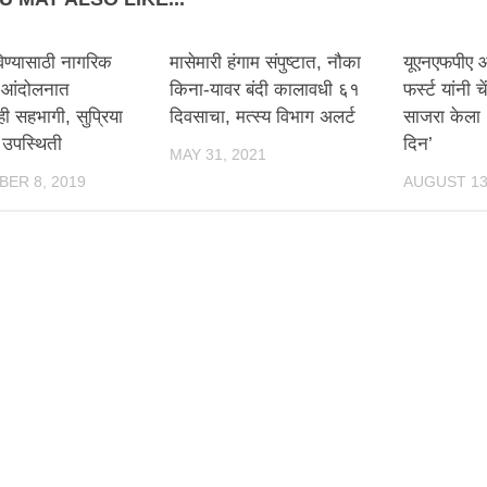
िण्यासाठी नागरिक
मासेमारी हंगाम संपुष्टात, नौका
यूएनएफपीए आ
 आंदोलनात
किना-यावर बंदी कालावधी ६१
फर्स्ट यांनी 
ी सहभागी, सुप्रिया
दिवसाचा, मत्स्य विभाग अलर्ट
साजरा केला ‘
ी उपस्थिती
दिन’
MAY 31, 2021
ER 8, 2019
AUGUST 13