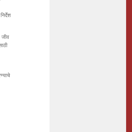
िर्देश
व जीव
साठी
ण्याचे