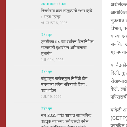
अर्थसंकल
आपला सहभाग
/
लेख
निसर्गरम्य वाडा तालुक्याचे रक्षण व्हावे
आयोजित क
: महेश म्हात्रे
नुकताच झा
AUGUST 6, 2026
विभाग, प
विशेष वृत्त
यांच्या 
एसटीच्या ७८ व्या वर्धापन दिनानिमित्त
संबंधित 
राज्यव्यापी वृक्षारोपण अभियानाचा
ग्रामपंच
शुभारंभ
JULY 14, 2026
या बैठकी
विशेष वृत्त
दिली. कु
बांबूपासून बायोफ्युएल निर्मिती हीच
रोखण्यास
भारताच्या हरित भविष्याची दिशा :
केले. त्
पाशा पटेल
परिसराची
JULY 9, 2026
विशेष वृत्त
यावेळी आ
सन 2035 पर्यंत शाश्वत सार्वजनिक
(CETP) सं
वाहतूक व्यवस्था; सर्व एसटी बसेस
प्रदूषित 