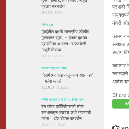
पूर्णतः इलेक्ट्रिक होणार : मंत्री
प्रताप सरनाईक
प्रभावी 
JULY 8, 2026
संयुक्तप
मंत्री ॲड
विशेष वृत्त
मुंबईतील वृक्षांचे शास्त्रीय जोखीम
कामगार म
मूल्यांकन सुरू, ५ हजार वृक्षांचा
प्रायोगिक अभ्यास : राज्यमंत्री
संरक्षक 
माधुरी मिसाळ
उद्योग व
JULY 8, 2026
कामगार व
आपला सहभाग
/
लेख
नसल्याने
निसर्गरम्य वाडा तालुक्याचे रक्षण व्हावे
: महेश म्हात्रे
आदेश याव
AUGUST 6, 2026
Share 
नवीन उपक्रम
/
बातम्या
/
विशेष वृत्त
W
रेन वॉटर हार्वेस्टिंगसाठी लोक
सहभागातून चळवळ उभी राहण्याची
गरज – अँड.दीपक पटवर्धन
JUNE 22, 2018
YO