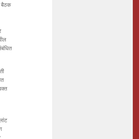
े बैठक
र
धील
ंबंधित
ती
ात
यक्त
लांट
ग
र