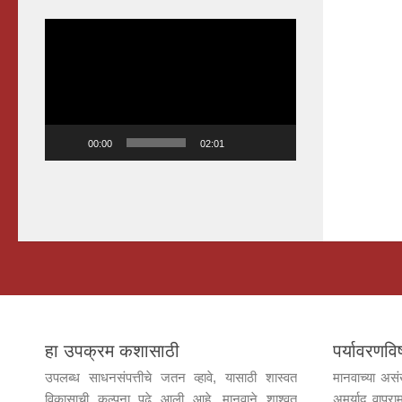
Video
Player
00:00
02:01
हा उपक्रम कशासाठी
पर्यावरण
उपलब्ध साधनसंपत्तीचे जतन व्हावे, यासाठी शास्वत
मानवाच्या असं
विकासाची कल्पना पुढे आली आहे. मानवाने शाश्वत
अमर्याद वापराम