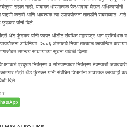
नियंत्रण राहात नाही. याबाबत धोरणात्मक फेरआढावा घेऊन अधिकाऱ्यांनी
णे पाहणी करावी आणि आवश्यक त्या उपाययोजना तातडीने राबवाव्यात, असे न
.फुंडकर यांनी दिले.
ंत्री ॲड.फुंडकर यांनी फायर ऑडीट संबधित महाराष्ट्र आग प्रतिबंधक 
उपाययोजना अधिनियम, २००६ अंतर्गतचे नियम तात्काळ कार्यान्वित करण्या
िभागासोबत समन्वय साधण्याच्या सूचना यावेळी दिल्या.
िभागाकडे प्रदूषण नियंत्रण व सांडपाण्यावर नियंत्रण ठेवण्याची जबाबदारी
 कामगार मंत्री ॲड.फुंडकर यांनी संबंधित विभागांना आवश्यक कार्यवाही कर
ेळी दिले.
on:
hatsApp
U MAY ALSO LIKE...