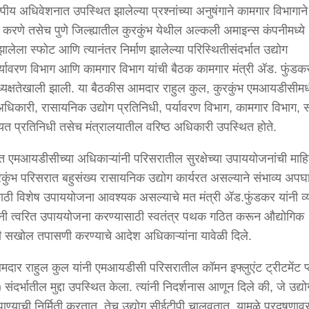
्पीय अधिवेशनात उपस्थित झालेल्या प्रश्नांच्या अनुषंगाने कामगार विभागान
रणे तसेच पुणे जिल्ह्यातील कुरकुंभ येथील अल्कली अमाइन्स कंपनीमध्ये
लेला स्फोट आणि त्यानंतर निर्माण झालेल्या परिस्थितीसंदर्भात उद्योग
र्यावरण विभाग आणि कामगार विभाग यांची बैठक कामगार मंत्री ॲड. फुंडक
अध्यक्षतेखाली झाली. या बैठकीस आमदार राहुल कुल, कुरकुंभ एमआयडीसीम
अधिकारी, रासायनिक उद्योग प्रतिनिधी, पर्यावरण विभाग, कामगार विभाग, स
ायत प्रतिनिधी तसेच मंत्रालयातील वरिष्ठ अधिकारी उपस्थित होते.
त एमआयडीसीच्या अधिकाऱ्यांनी परिसरातील सुरक्षेच्या उपाययोजनांची माहि
रकुंभ परिसरात बहुसंख्य रासायनिक उद्योग कार्यरत असल्याने संभाव्य अपघ
ाठी विशेष उपाययोजना आवश्यक असल्याचे मत मंत्री ॲड.फुंडकर यांनी व्
यांनी त्वरित उपाययोजना करण्यासाठी स्वतंत्र पथक गठित करून औद्योगिक
 सखोल तपासणी करण्याचे आदेश अधिकाऱ्यांना यावेळी दिले.
मदार राहुल कुल यांनी एमआयडीसी परिसरातील कॉमन इफ्लुएंट ट्रीटमेंट प्
दर्भातील मुद्दा उपस्थित केला. त्यांनी निदर्शनास आणून दिले की, जे उद्यो
पाण्याची निर्मिती करतात, तेच उद्योग सीईटीपी चालवतात, यामुळे प्रदूषणाव