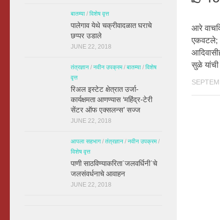
बातम्या
/
विशेष वृत्त
पालेगाव येथे चक्रीवादळात घराचे
आरे वाचव
छप्पर उडाले
एकवटले;
JUNE 22, 2018
आदिवासीह
सुळे यांच
तंत्रज्ञान
/
नवीन उपक्रम
/
बातम्या
/
विशेष
वृत्त
SEPTEMB
रिअल इस्टेट क्षेत्रात उर्जा-
कार्यक्षमता आणण्यास ‘महिंद्र-टेरी
सेंटर ऑफ एक्सलन्स’ सज्ज
JUNE 22, 2018
आपला सहभाग
/
तंत्रज्ञान
/
नवीन उपक्रम
/
विशेष वृत्त
पाणी साठविण्याकरिता`जलवर्धिनी`चे
जलसंवर्धनाचे आवाहन
JUNE 22, 2018