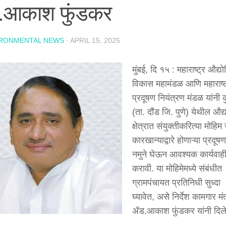
.आकाश फुंडकर
IRONMENTAL NEWS
·
APRIL 15, 2025
मुंबई, दि १५ : महाराष्ट्र औद्य
विकास महामंडळ आणि महाराष्ट
प्रदूषण नियंत्रण मंडळ यांनी क
(ता. दौंड जि. पुणे) येथील औद्
क्षेत्रात संयुक्तीकरित्या मोहिम
कारखान्याद्वारे होणाऱ्या प्रदूषण
नमुने घेऊन आवश्यक कार्यवाह
करावी. या मोहिमेमध्ये संबंधीत
ग्रामपंचायत प्रतिनिधी सुध्दा
घ्यावेत, असे निर्देश कामगार मंत
ॲड.आकाश फुंडकर यांनी दिले