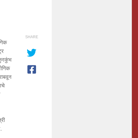
SHARE
ोगिक
्र
ुरकुंभ
योगिक
 राबवून
ाचे
ी
्री
.