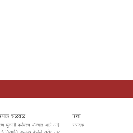
विषयक चळवळ
पत्ता
ख्य चुकांनी पर्यावरण धोक्यात आले आहे.
संपादक
ुळे निसर्गाने उपलब्ध केलेले स्रोत नष्ट