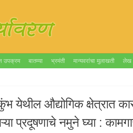
न उपक्रम
बातम्या
भ्रमंती
मान्यवरांचा मुलाखती
लेख
ुंभ येथील औद्योगिक क्षेत्रात कारख
ऱ्या प्रदूषणाचे नमुने घ्या : कामगा