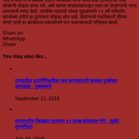
नाथ पै सेवांगणचे अध्यक्ष देवदत्त परुळेकर यांनी सामाजिक दायित्वाची नाळ
लोकांनी तोडता कामा नये, असे सांगत चंगळवादापासून स्वतःला रोखण्याची गरज
असल्याचे स्पष्ट केले. जगदीश नलावडे यांच्या पुढाकाराने १९ वर्षे परिवर्तन
संस्थेच्या वतीने हा पुरस्कार सोहळा होत आहे. सेवांगणचे पदाधिकारी दीपक
भोगटे यांनी हा कार्यक्रम यशस्वीपणे पार पाडण्यासाठी परिश्रम घेतले.
Share on:
WhatsApp
Share
You may also like...
राज्यातील पूरपरिस्थितीवर मात करण्यासाठी शाश्वत पुनर्वसन
आराखडा : मुख्यमंत्री
September 12, 2019
सागरतटीय जिल्ह्यात लागणार ४१ लाख कांदळवन रोपे : सुधीर
मुनगंटीवार
July 15, 2019