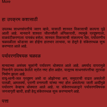
More
हा उपक्रम कशासाठी
उपलब्ध साधनसंपत्तीचे जतन व्हावे, यासाठी शास्वत विकासाची कल्पना पुढे
आली आहे. मानवाने शाश्वत जीवनशैली अंगिकारावी, त्यामुळे प्रदूषणाला,
वाळवंटीकरणाला पायबंध बसेल. शास्वत विकासाची संकल्पना घेत, पर्यावरणीय
चळवळीला थोडासा का होईना हातभार लाभावा, या हेतूने हे संकेतस्थळ सुरू
करण्यात आले आहे.
पर्यावरणविषयक चळवळ
मानवाच्या असंख्य चुकांनी पर्यावरण धोक्यात आले आहे. अमर्याद वापरामुळे
निसर्गाने उपलब्ध केलेले स्रोत नष्ट होत आहेत. यातूनच साधनसंपत्तीचा तुटवडा
निर्माण झाला आहे.
वायू-ध्वनी-जल प्रदूषण असो वा ओझोनचा क्षय, समुद्राची वाढत असलेली
पातळी, आम्लवर्षा, प्राणी वनस्पती यांच्या नष्ट होत असलेल्या जाती आदींमुळे
पर्यावरण केव्हाच धोक्यात आले आहे. या संकेतस्थळाद्वारे पर्यावरणविषयक
जनजागृती व्हावी, हाही हेतू संकेतस्थळ सुरू करण्यामागे आहे.
पत्ता