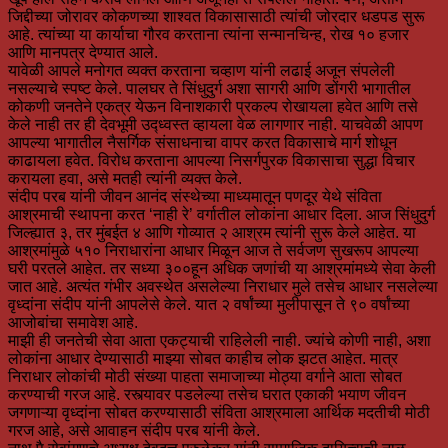
जिद्दीच्या जोरावर कोकणच्या शाश्वत विकासासाठी त्यांची जोरदार धडपड सुरू
आहे. त्यांच्या या कार्याचा गौरव करताना त्यांना सन्मानचिन्ह, रोख १० हजार
आणि मानपत्र देण्यात आले.
यावेळी आपले मनोगत व्यक्त करताना चव्हाण यांनी लढाई अजून संपलेली
नसल्याचे स्पष्ट केले. पालघर ते सिंधुदुर्ग अशा सागरी आणि डोंगरी भागातील
कोकणी जनतेने एकत्र येऊन विनाशकारी प्रकल्प रोखायला हवेत आणि तसे
केले नाही तर ही देवभूमी उद्ध्वस्त व्हायला वेळ लागणार नाही. याचवेळी आपण
आपल्या भागातील नैसर्गिक संसाधनाचा वापर करत विकासाचे मार्ग शोधून
काढायला हवेत. विरोध करताना आपल्या निसर्गपुरक विकासाचा सुद्धा विचार
करायला हवा, असे मतही त्यांनी व्यक्त केले.
संदीप परब यांनी जीवन आनंद संस्थेच्या माध्यमातून पणदूर येथे संविता
आश्रमाची स्थापना करत ‘नाही रे’ वर्गातील लोकांना आधार दिला. आज सिंधुदुर्ग
जिल्ह्यात ३, तर मुंबईत ४ आणि गोव्यात २ आश्रम त्यांनी सुरू केले आहेत. या
आश्रमांमुळे ५१० निराधारांना आधार मिळून आज ते सर्वजण सुखरूप आपल्या
घरी परतले आहेत. तर सध्या ३००हून अधिक जणांची या आश्रमांमध्ये सेवा केली
जात आहे. अत्यंत गंभीर अवस्थेत असलेल्या निराधार मुले तसेच आधार नसलेल्या
वृध्दांना संदीप यांनी आपलेसे केले. यात २ वर्षांच्या मुलीपासून ते ९० वर्षांच्या
आजोबांचा समावेश आहे.
माझी ही जनतेची सेवा आता एकट्याची राहिलेली नाही. ज्यांचे कोणी नाही, अशा
लोकांना आधार देण्यासाठी माझ्या सोबत काहीच लोक झटत आहेत. मात्र
निराधार लोकांची मोठी संख्या पाहता समाजाच्या मोठ्या वर्गाने आता सोबत
करण्याची गरज आहे. रस्त्यावर पडलेल्या तसेच घरात एकाकी भयाण जीवन
जगणाऱ्या वृध्दांना सोबत करण्यासाठी संविता आश्रमाला आर्थिक मदतीची मोठी
गरज आहे, असे आवाहन संदीप परब यांनी केले.