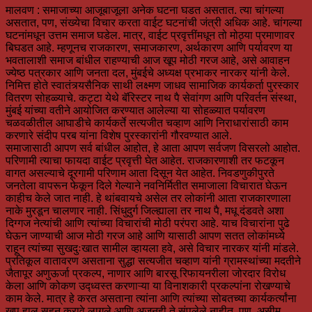
मालवण : समाजाच्या आजूबाजूला अनेक घटना घडत असतात. त्या चांगल्या
असतात, पण, संख्येचा विचार करता वाईट घटनांची जंत्री अधिक आहे. चांगल्या
घटनांमधून उत्तम समाज घडेल. मात्र, वाईट प्रवृत्तींमधून तो मोठ्या प्रमाणावर
बिघडत आहे. म्हणूनच राजकारण, समाजकारण, अर्थकारण आणि पर्यावरण या
भवतालाशी समाज बांधील राहण्याची आज खूप मोठी गरज आहे, असे आवाहन
ज्येष्ठ पत्रकार आणि जनता दल, मुंबईचे अध्यक्ष प्रभाकर नारकर यांनी केले.
निमित्त होते स्वातंत्र्यसैनिक साथी लक्ष्मण जाधव सामाजिक कार्यकर्ता पुरस्कार
वितरण सोहळ्याचे. कट्टा येथे बॅरिस्टर नाथ पै सेवांगण आणि परिवर्तन संस्था,
मुंबई यांच्या वतीने आयोजित करण्यात आलेल्या या सोहळ्यात पर्यावरण
चळवळीतील आघाडीचे कार्यकर्ते सत्यजीत चव्हाण आणि निराधारांसाठी काम
करणारे संदीप परब यांना विशेष पुरस्कारांनी गौरवण्यात आले.
समाजासाठी आपण सर्व बांधील आहोत, हे आता आपण सर्वजण विसरलो आहोत.
परिणामी त्याचा फायदा वाईट प्रवृत्ती घेत आहेत. राजकारणाशी तर फटकून
वागत असल्याचे दूरगामी परिणाम आता दिसून येत आहेत. निवडणुकीपुरते
जनतेला वापरून फेकून दिले गेल्याने नवनिर्मितीत समाजाला विचारात घेऊन
काहीच केले जात नाही. हे थांबवायचे असेल तर लोकांनी आता राजकारणाला
नाके मुरडून चालणार नाही. सिंधुदुर्ग जिल्ह्याला तर नाथ पै, मधू दंडवते अशा
दिग्गज नेत्यांची आणि त्यांच्या विचारांची मोठी परंपरा आहे. याच विचारांना पुढे
घेऊन जाण्याची आज मोठी गरज आहे आणि यासाठी आपण सतत लोकांमध्ये
राहून त्यांच्या सुखदुःखात सामील व्हायला हवे, असे विचार नारकर यांनी मांडले.
प्रतिकूल वातावरण असताना सुद्धा सत्यजीत चव्हाण यांनी ग्रामस्थांच्या मदतीने
जैतापूर अणुऊर्जा प्रकल्प, नाणार आणि बारसू रिफायनरीला जोरदार विरोध
केला आणि कोकण उद्ध्वस्त करणाऱ्या या विनाशकारी प्रकल्पांना रोखण्याचे
काम केले. मात्र हे करत असताना त्यांना आणि त्यांच्या सोबतच्या कार्यकर्त्यांना
खूप हाल सहन करावे लागले आणि अजूनही ते संपलेले नाहीत. पण, असीम