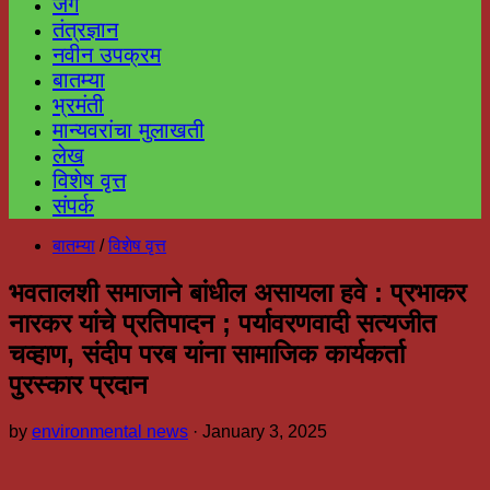
जग
तंत्रज्ञान
नवीन उपक्रम
बातम्या
भ्रमंती
मान्यवरांचा मुलाखती
लेख
विशेष वृत्त
संपर्क
बातम्या
/
विशेष वृत्त
भवतालशी समाजाने बांधील असायला हवे : प्रभाकर
नारकर यांचे प्रतिपादन ; पर्यावरणवादी सत्यजीत
चव्हाण, संदीप परब यांना सामाजिक कार्यकर्ता
पुरस्कार प्रदान
by
environmental news
·
January 3, 2025