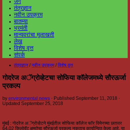
जग
तंत्रज्ञान
नवीन उपक्रम
बातम्या
भ्रमंती
मान्यवरांचा मुलाखती
लेख
विशेष वृत्त
संपर्क
तंत्रज्ञान
/
नवीन उपक्रम
/
विशेष वृत्त
गोदरेज अॅग्रोव्हेटचा सोफिया कॉलेजमध्ये सौरऊर्जा
प्रकल्प
by
environmental news
· Published
September 11, 2018
·
Updated
September 25, 2018
मुंबई : गोदरेज अॅग्रोव्हेटने मुंबईतील सोफिया कॉलेज फॉर विमेनच्या छतावर
64.02 किलोवॅट क्षमतेचा सौरऊर्जा प्रकल्प नुकताच कार्यान्वित केला आहे. या