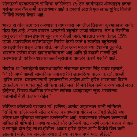
सौरऊर्जा प्रकल्पामुळे सोफिया कॉलेजला 75 टन कार्बनडाय ऑक्साइड इतका
ग्रीनहाउस गॅस कमी करतायेणार आहे व दरवर्षी अंदाजे एक लाख युनिट विजेची
निर्मिती करता येणार आहे.
भारत हा वीज उत्पादन करणारा व वापरणारा जगातील तिसऱ्या क्रमांकाचा सर्वात
मोठा देश आहे. आपण वापरत असलेली बहुतांश ऊर्जा कोळसा, तेल व नैसर्गिक
वायू अशा जीवाश्म इंधनांपासून तयार केली जाते. भारतात सध्या केवळ 15%
ऊर्जा अपारंपरिक स्रोतांपासून निर्माण केली जाते व त्यातील बहुतेकशी
हायड्रोपॉवरपासून तयार होते. जगातील अन्य महत्त्वाच्या देशांच्या तुलनेत,
भारतात उर्जेचा वापर झपाट्यानेवाढतो आहे आणि ही वाढती मागणी पूर्ण
करण्यासाठी अधिक शाश्वत ऊर्जास्रोतांचा अवलंब करणे गरजेचे आहे.
गोदरेज अॅग्रोव्हेटचे व्यवस्थापकीय संचालक बलराम सिंह यादव म्हणाले,
“गोदरेजमध्ये आम्ही सामाजिक जबाबदारीचे उत्तमरित्या पालन करतो. आम्ही
‘हरित भारत’ घडवण्यासाठी प्रयत्नशील आहोत आणि हरित भारताच्या दिशेने
टाकलेल्या या पावलामुळे सोफिया कॉलेजला विजेचे बिल कमी करण्यासाठी मदत
होईलच, शिवाय शैक्षणिक संस्थांना त्यांच्या आजूबाजूला सुरू असलेल्या
घडामोडींचीही कल्पना येईल.”
सोफिया कॉलेजचे प्राचार्य डॉ. (वरिष्ठ) आनंदा अमृतलाल यांनी सांगितले,
“सोफिया कॉलेजमध्ये सोलार पॅनल बसवण्याचा गोदरेज अॅग्रोव्हेटलि.च्या
सीएसआर युनिटचा उपक्रम उल्लेखनीय आहे. पर्यावरणाचे संरक्षण करण्याची
बांधिलकी गांभिर्याने जपणाऱ्यांसाठी सौर उर्जेमध्ये वाढ करणे अत्यंत महत्त्वाचे आहे
व त्यामुळे दोन हेतू साध्य होतील: आवार हरित होईल आणि विजेचे बिल कमी
झाल्याने महिलांच्यासबलीकरणासाठीच्या प्रयत्नांमध्ये मदत होईल.”