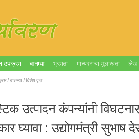
न उपक्रम
बातम्या
भ्रमंती
मान्यवरांचा मुलाखती
लेख
्रम
/
बातम्या
/
विशेष वृत्त
स्टिक उत्पादन कंपन्यांनी विघटना
कार घ्यावा : उद्योगमंत्री सुभाष द