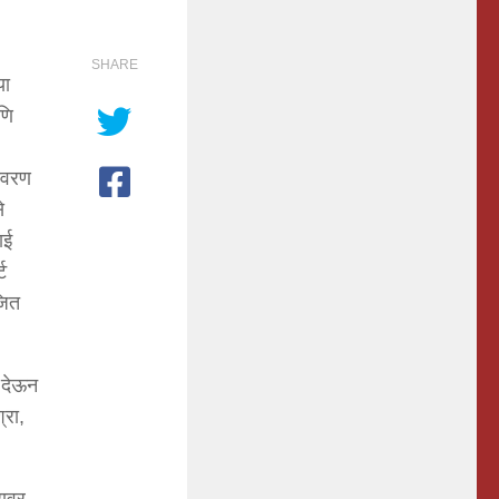
SHARE
या
णि
यावरण
े
ाई
्ट
जित
र देऊन
्रा,