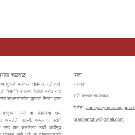
विषयक चळवळ
पत्ता
ख्य चुकांनी पर्यावरण धोक्यात आले आहे.
संपादक
ुळे निसर्गाने उपलब्ध केलेले स्रोत नष्ट
श्री. प्रशांत गायकवाड
ूनच साधनसंपत्तीचा तुटवडा निर्माण झाला
ई-मेल :
aapleparyavaran
@gmail
जल प्रदूषण असो वा ओझोनचा क्षय,
prashantgkw@gmail.com
ढत असलेली पातळी, आम्लवर्षा, प्राणी
्या नष्ट होत असलेल्या जाती आदींमुळे
ाच धोक्यात आले आहे. या संकेतस्थळाद्वारे