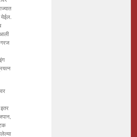
रावर
ाज्यात
 येईल.
च
त आली
ी गरज
इंग
्रयत्न
ावर
. इतर
 जपान,
टिक
लेल्या