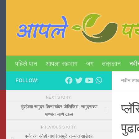
Skip to content
पहिले पान
आपला सहभाग
जग
तंत्रज्ञान
नवी
FOLLOW:
नवीन उपक
NEXT STORY
प्लॅ
मुंबईच्या समुद्र किनाऱ्यांवर जेलिफिश; समुद्राच्या
पाण्यात जाणे टाळा
पुढा
PREVIOUS STORY
पर्यावरण स्नेही नागरिकांमुळे राज्यात साडेदहा