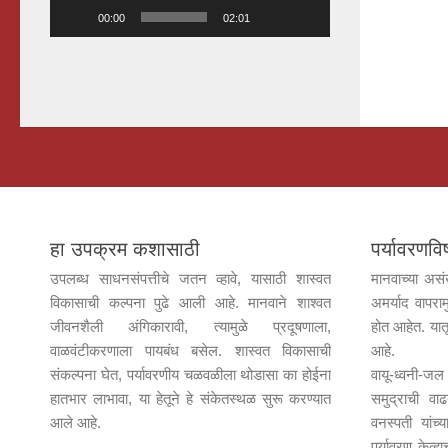
00:00
02:01
हा उपक्रम कशासाठी
पर्यावरण
उपलब्ध साधनसंपत्तीचे जतन व्हावे, यासाठी शास्वत
मानवाच्या असं
विकासाची कल्पना पुढे आली आहे. मानवाने शाश्वत
अमर्याद वापराम
जीवनशैली अंगिकारावी, त्यामुळे प्रदूषणाला,
होत आहेत. यात
वाळवंटीकरणाला पायबंध बसेल. शास्वत विकासाची
आहे.
संकल्पना घेत, पर्यावरणीय चळवळीला थोडासा का होईना
वायू-ध्वनी-
हातभार लाभावा, या हेतूने हे संकेतस्थळ सुरू करण्यात
समुद्राची वा
आले आहे.
वनस्पती यांच
पर्यावरण केव्ह