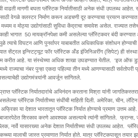
हणाले, प्लॅस्टिक उद्योगासमोर आज अनेक आव्हाने आहेत, मात्र जागतिकस्त
कची वाढती मागणी बघता प्लॅस्टिक निर्यातीसाठी अनेक संधी उपलब्ध आहेत. र
गासाठी वेगळे क्लस्टर निर्माण करून अडचणी दूर करण्याचा प्रयत्न करण्यात
 मध्यम व मोठ्या उद्योगांसाठी सुविधा केंद्राचा समावेश असेल. राज्यात तसे
काही भागात 50 मायक्रॉनपेक्षा कमी असलेल्या प्लॅस्टिकवर बंदी करण्या
ामुळे त्याचे विघटन आणि पुनर्वापर याबाबतीत अधिकाधिक संशोधन होण्याच
यात सेंट्रल इन्स्टिट्यूट फॉर प्लॅस्टिक अँड इंजिनिअरींग (सिपेट) ही संस्था
ाम करीत आहे. या संस्थेच्या अधिक शाखा उघडण्यात येतील. ‘इज ऑफ डु
ध्ये राज्याचा नंबर पुन्हा एकदा पहिल्या तीन मध्ये आणण्यासाठी सर्वतोपरी प
्याचेही उद्योगमंत्र्यांनी आवर्जून सांगितले.
प्राप्त प्लॅस्टिक निर्यातदारांचे अभिनंदन करताना मिश्रा यांनी जागतिकस्तर
लेल्या प्लॅस्टिक निर्यातीच्या संधींची माहिती दिली. अमेरिका, चीन, लॅटिन
अफ्रिका या देशात भारतातून प्लॅस्टिक निर्यात होण्याचे प्रमाण उत्तम आहे
बाजारपेठेत शिरकाव करणे आवश्यक असल्याचे त्यांनी सांगितले. फ्रान्स,
लिक, नार्वे यासारख्या अनेक देशात निर्यातीच्या संधी उपलब्ध आहेत. प्लॅस्
 कच्च्या मालाची जास्त प्रमाणात निर्यात होते. मात्र प्लॅस्टिकपासून तयार झा