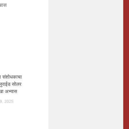
बळास
या संशोधकाचा
लुराईड सोलर
खा अभ्यास
9, 2025