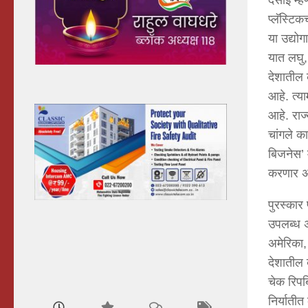
देसाई म्
प्लॅस्टि
या उद्यो
यात लघु,
देशातील 
आहे. त्य
आहे. राज्
चांगले क
बिजनेस’ म
करणार असल
पुरस्कार 
उपलब्ध अस
अमेरिका, 
देशातील 
चेक रिपब्
निर्यातीत