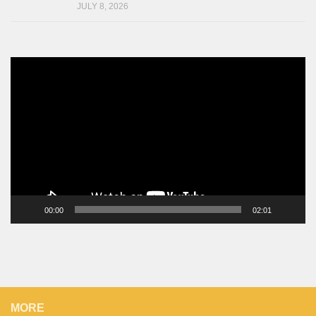
JULY 8, 2026
Video
Player
00:00
02:01
MORE