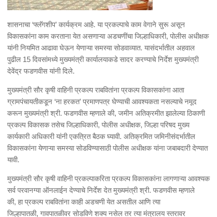
शासनाचा
‘
फ्लॅगशीप
’
कार्यक्रम आहे. या प्रकल्पाचे काम वेगाने सुरू असून
विकासकांना काम करताना येत असणाऱ्या अडचणींचा जिल्हाधिकारी, पोलीस अधीक्षक
यांनी नियमित आढावा घेऊन येणाऱ्या समस्या सोडवाव्यात. यासंदर्भातील अहवाल
पुढील 15 दिवसांमध्ये मुख्यमंत्री कार्यालयाकडे सादर करण्याचे निर्देश मुख्यमंत्री
देवेंद्र फडणवीस यांनी दिले.
मुख्यमंत्री सौर कृषी वाहिनी प्रकल्प राबवितांना प्रकल्प विकासकांना आता
ग्रामपंचायतीकडून
‘
ना हरकत
’
प्रमाणपत्र घेण्याची आवश्यकता नसल्याचे न
मू
द
करून मुख्यमंत्री
श्री. फडणवीस
म्हणाले की
,
जमीन अतिक्रमीत झालेल्या ठिकाणी
प्रकल्प विकासक तसेच जिल्हाधिकारी
,
पोलीस अधीक्षक
,
जिल्हा परिषद मुख्य
कार्यकारी अधिकारी यांनी एकत्रित बैठक घ्यावी. अतिक्र
मि
त जमिनीसंदर्भातील
विकासकांना येणाऱ्या समस्या सोडविण्यासाठी पोलीस अधीक्षक यांना जबाबदारी देण्यात
यावी.
मुख्यमंत्री सौर कृषी वाहिनी प्रकल्पाकरिता प्रकल्प विकासकांना लागणाऱ्या आवश्यक
सर्व परवानग्या ऑनलाईन देण्याचे निर्देश
दे
त मुख्यमंत्री
श्री. फडणवीस
म्हणाले
की
,
हा प्रकल्प राबवितांना काही अडचणी येत असतील आणि त्या
जिल्हापातळी
,
गावपातळीवर सोडविणे शक्य नसेल तर त्या मंत्रालय स्तरावर