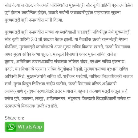
सोडविल्या जातील. कोणत्याही परिस्थितीत मुख्यमंत्री सौर कृषी वाहिनी प्रकल्प वेळेत
पूर्ण होऊन कार्यान्वित होईल
,
याकडे सर्वांनी जबाबदारीपूर्वक पाहण्याच्या सूचना
मुख्यमंत्री श्री.फडणवीस यांनी दिल्या.
मुख्यमंत्री श्री.फडणवीस यांच्या अध्यक्षतेखाली सह्याद्री अतिथीगृह येथे मुख्यमंत्री
सौर कृषी वाहिनी 2.0 ची आढावा बैठक
झा
ली. या बैठकीस
ऊर्जा
राज्यमंत्री मेघना
बोर्डीकर
,
मुख्यमंत्री कार्यालयाचे अपर मुख्य सचिव विकास खारगे
,
ऊर्जा विभागाच्या
अपर मुख्य सचिव आभा शुक्ला
,
महसूल विभागाचे अपर मुख्य सचिव राजेश
कुमार
,
अतिरिक्त व्यवस्थापकीय संचालक लोकेश चंद्र
,
प्रधान सचिव एकनाथ
डवले
,
वन विभागाचे प्रधान सचिव वेणुगोपाल रेड्डी
,
मुख्यमं
त्र्यां
च्या प्रधान सचिव
अश्विनी भिडे
,
मुख्यमं
त्र्यांचे
सचिव डॉ. श्रीकर परदेशी
,
नाशिक जिल्हाधिकारी जलज
शर्मा
,
मुख्य विद्युत निरिक्षक संदीप पाटील
,
ऊर्जा विभागाचे व
रि
ष्ठ अधिकारी
त्याचप्रमाणे दूरदृश्य प्रणालीद्वारे इतर मागास व बहुजन कल्याण मंत्री अतुल सावे
तसेच पुणे
,
जालना
,
लातूर
,
अहिल्यानगर
,
नंदुरबार जिल्ह्याचे जिल्हाधिकारी तसेच या
प्रकल्पाचे विकासक उपस्थित होते.
Share on:
WhatsApp