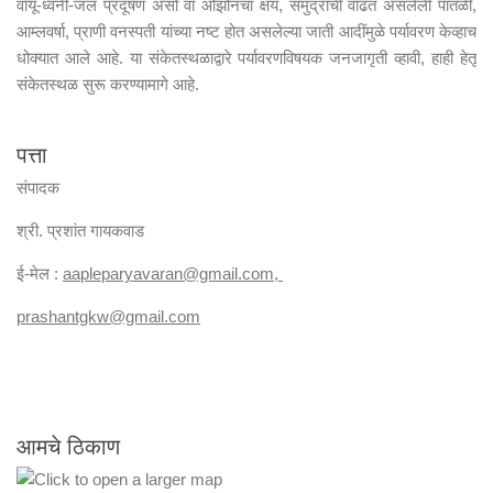
वायू-ध्वनी-जल प्रदूषण असो वा ओझोनचा क्षय, समुद्राची वाढत असलेली पातळी,
आम्लवर्षा, प्राणी वनस्पती यांच्या नष्ट होत असलेल्या जाती आदींमुळे पर्यावरण केव्हाच
धोक्यात आले आहे. या संकेतस्थळाद्वारे पर्यावरणविषयक जनजागृती व्हावी, हाही हेतू
संकेतस्थळ सुरू करण्यामागे आहे.
पत्ता
संपादक
श्री. प्रशांत गायकवाड
ई-मेल :
aapleparyavaran
@gmail.com,
prashantgkw@gmail.com
आमचे ठिकाण