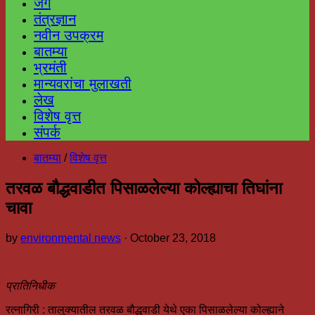
जग
तंत्रज्ञान
नवीन उपक्रम
बातम्या
भ्रमंती
मान्यवरांचा मुलाखती
लेख
विशेष वृत्त
संपर्क
बातम्या
/
विशेष वृत्त
तरवळ बौद्धवाडीत पिसाळलेल्या कोल्ह्याचा तिघांना
चावा
by
environmental news
·
October 23, 2018
प्रातिनिधीक
रत्नागिरी : तालुक्यातील तरवळ बौद्धवाडी येथे एका पिसाळलेल्या कोल्ह्याने