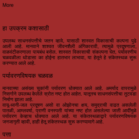
More
हा उपक्रम कशासाठी
उपलब्ध साधनसंपत्तीचे जतन व्हावे, यासाठी शास्वत विकासाची कल्पना पुढे
आली आहे. मानवाने शाश्वत जीवनशैली अंगिकारावी, त्यामुळे प्रदूषणाला,
वाळवंटीकरणाला पायबंध बसेल. शास्वत विकासाची संकल्पना घेत, पर्यावरणीय
चळवळीला थोडासा का होईना हातभार लाभावा, या हेतूने हे संकेतस्थळ सुरू
करण्यात आले आहे.
पर्यावरणविषयक चळवळ
मानवाच्या असंख्य चुकांनी पर्यावरण धोक्यात आले आहे. अमर्याद वापरामुळे
निसर्गाने उपलब्ध केलेले स्रोत नष्ट होत आहेत. यातूनच साधनसंपत्तीचा तुटवडा
निर्माण झाला आहे.
वायू-ध्वनी-जल प्रदूषण असो वा ओझोनचा क्षय, समुद्राची वाढत असलेली
पातळी, आम्लवर्षा, प्राणी वनस्पती यांच्या नष्ट होत असलेल्या जाती आदींमुळे
पर्यावरण केव्हाच धोक्यात आले आहे. या संकेतस्थळाद्वारे पर्यावरणविषयक
जनजागृती व्हावी, हाही हेतू संकेतस्थळ सुरू करण्यामागे आहे.
पत्ता