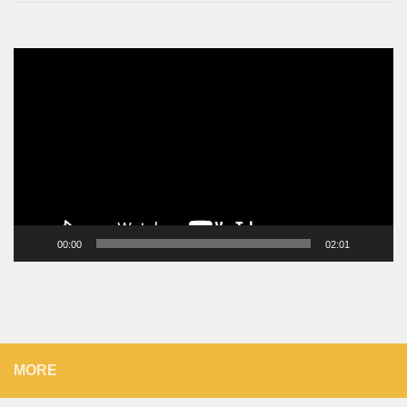
Video
Player
00:00
02:01
MORE