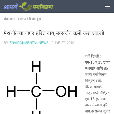
Skip to content
तंत्रज्ञान
/
बातम्या
/
विशेष वृत्त
मेथनॉलचा वापर हरित वायू उत्सर्जन कमी करु शकतो
BY
ENVIRONMENTAL NEWS
·
JUNE 27, 2019
नवी दिल्ली :
एम-15 हे 15 टक्के
मेथनॉल आणि 85
टक्के गॅसोलिनचे
मिश्रण आहे.
बीएस-आयव्ही
गाड्यांमध्ये मिश्रित
एम-15 इंधनाचा
वापर केल्यास हरित
वायू उत्सर्जन सुमारे