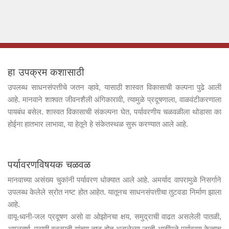
हा उपक्रम कशासाठी
उपलब्ध साधनसंपत्तीचे जतन व्हावे, यासाठी शास्वत विकासाची कल्पना पुढे आली
आहे. मानवाने शाश्वत जीवनशैली अंगिकारावी, त्यामुळे प्रदूषणाला, वाळवंटीकरणाला
पायबंध बसेल. शास्वत विकासाची संकल्पना घेत, पर्यावरणीय चळवळीला थोडासा का
होईना हातभार लाभावा, या हेतूने हे संकेतस्थळ सुरू करण्यात आले आहे.
पर्यावरणविषयक चळवळ
मानवाच्या असंख्य चुकांनी पर्यावरण धोक्यात आले आहे. अमर्याद वापरामुळे निसर्गाने
उपलब्ध केलेले स्रोत नष्ट होत आहेत. यातूनच साधनसंपत्तीचा तुटवडा निर्माण झाला
आहे.
वायू-ध्वनी-जल प्रदूषण असो वा ओझोनचा क्षय, समुद्राची वाढत असलेली पातळी,
आम्लवर्षा, प्राणी वनस्पती यांच्या नष्ट होत असलेल्या जाती आदींमुळे पर्यावरण केव्हाच