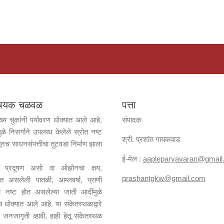
विषयक चळवळ
पत्ता
ख्य चुकांनी पर्यावरण धोक्यात आले आहे.
संपादक
ुळे निसर्गाने उपलब्ध केलेले स्रोत नष्ट
श्री. प्रशांत गायकवाड
ूनच साधनसंपत्तीचा तुटवडा निर्माण झाला
ई-मेल :
aapleparyavaran
@gmail
जल प्रदूषण असो वा ओझोनचा क्षय,
prashantgkw@gmail.com
ढत असलेली पातळी, आम्लवर्षा, प्राणी
्या नष्ट होत असलेल्या जाती आदींमुळे
ाच धोक्यात आले आहे. या संकेतस्थळाद्वारे
 जनजागृती व्हावी, हाही हेतू संकेतस्थळ