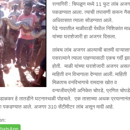
रत्नागिरी : चिपळूण मध्ये 11 फुट लांब अज
पकडण्यात आला. त्याची तपासणी करून नैसर
अधिवासात त्याला सोडण्यात आले.
पेढे गावातील माळीवाडी येथील निशिकांत मा
यांच्या घराशेजारी हा अजगर दिसला.
लांबच लांब अजगर आल्याची बातमी वाऱ्यास
पसरल्याने त्याला पाहण्यासाठी एकच गर्दी झा
होती. माळी यांच्या घराशेजारी अजगर असल्
माहिती वन विभागाला देण्यात आली. माहिती
मिळताच वनविभागाचे रामदास खोत व
वन्यजीवप्रेमी अनिकेत चोपडे, प्रणित चोपडे
कुडाळकर हे तातडीने घटनास्थळी पोहचले. एक तासाच्या अथक प्रयत्नानंत
 पकडण्यात आले. अजगर 310 सेंटीमीटर लांब असून मादी आहे.
on:
hatsApp