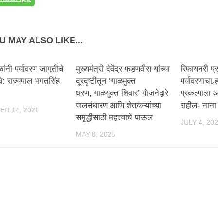
U MAY ALSO LIKE...
ांनी पर्यावरण जागृतीचे
मुख्यमंत्री देवेंद्र फडणवीस यांच्या
रिफायनरी प्र
वे: राज्यपाल भगतसिंह
दूरदृष्टीतून ‘गाळमुक्त
पर्यावरणाचा 
धरण, गाळयुक्त शिवार’ योजनेद्वारे
प्रकल्पाला आ
जलसंधारण आणि शेतकऱ्यांच्या
राहील- नाना
R 14, 2021
समृद्धीसाठी महत्त्वाचे पाऊल
JULY 4, 20
MAY 8, 2025