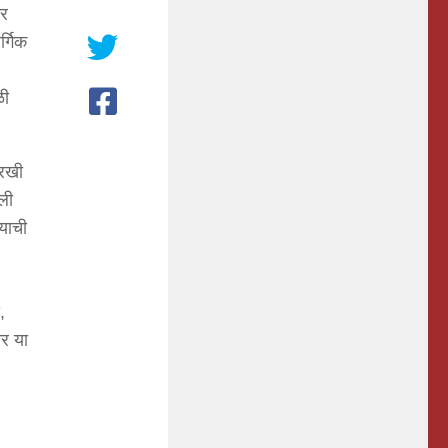
गर
्गिक
ळी
ारखी
ली
याची
,
र या