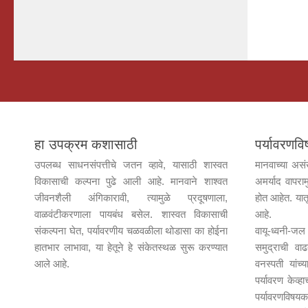
हा उपक्रम कशासाठी
पर्यावरण
उपलब्ध साधनसंपत्तीचे जतन व्हावे, यासाठी शास्वत
मानवाच्या असं
विकासाची कल्पना पुढे आली आहे. मानवाने शाश्वत
अमर्याद वापराम
जीवनशैली अंगिकारावी, त्यामुळे प्रदूषणाला,
होत आहेत. यात
वाळवंटीकरणाला पायबंध बसेल. शास्वत विकासाची
आहे.
संकल्पना घेत, पर्यावरणीय चळवळीला थोडासा का होईना
वायू-ध्वनी-
हातभार लाभावा, या हेतूने हे संकेतस्थळ सुरू करण्यात
समुद्राची वा
आले आहे.
वनस्पती यांच
पर्यावरण केव्ह
पर्यावरणविषयक