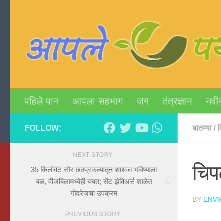
Skip to content
पहिले पान
आपला सहभाग
जग
तंत्रज्ञान
नवी
FOLLOW:
बातम्या
/
व
NEXT STORY
चिप
35 किलोवॅट सौर छतप्रकल्पातून शाश्वत भविष्याला
बळ, वीजबिलामध्येही बचत; सेंट झेविअर्स शाळेत
गोदरेजचा उपक्रम
BY
ENV
PREVIOUS STORY