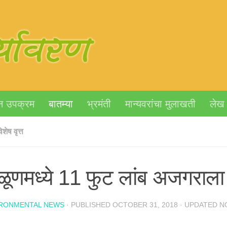
न उपक्रम
बातम्या
भ्रमंती
मान्यवरांचा मुलाखती
लेख
िशेष वृत्त
ळूणमध्ये 11 फुट लांब अजगराल
IRONMENTAL NEWS
· PUBLISHED
OCTOBER 31, 2018
· UPDATED
N