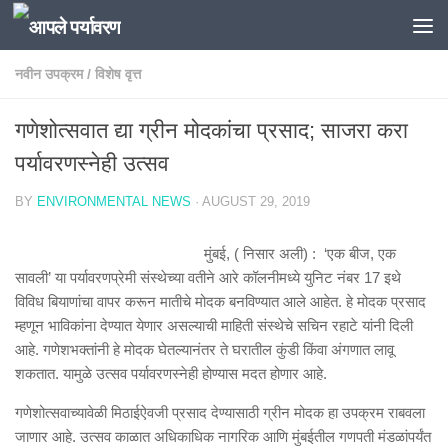
Skip to content
नवीन उपक्रम
/
विशेष वृत्त
गणेशोत्सवात द्या ग्रीन मोदकांचा प्रसाद; साजरा करा
पर्यावरणस्नेही उत्सव
BY
ENVIRONMENTAL NEWS
·
AUGUST 29, 2019
मुंबई, ( निसार अली) : ‘एक बीज, एक
सावली’ या पर्यावरणप्रेमी संस्थेच्या वतीने आरे कॉलनीमध्ये युनिट नंबर 17 इथे
विविध बियाणांचा वापर करून मातीचे मोदक बनविण्यात आले आहेत. हे मोदक प्रसाद
म्हणून भाविकांना देण्यात येणार असल्याची माहिती संस्थेचे सचिन रहाटे यांनी दिली
आहे. गणेशभक्तांनी हे मोदक घेतल्यानंतर ते घरातील कुंडी किंवा अंगणात लावू
शकतात. यामुळे उत्सव पर्यावरणस्नेही होण्यास मदत होणार आहे.
गणेशोत्सवाच्यावेळी मिठाईऐवजी प्रसाद देण्यासाठी ग्रीन मोदक हा उपक्रम राबवला
जाणार आहे. उत्सव काळात अधिकाधिक नागरिक आणि मुंबईतील गणपती मंडळांपर्यंत