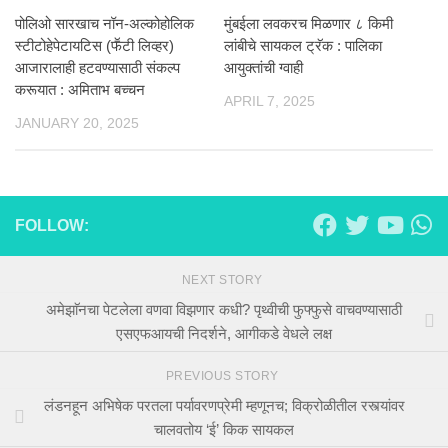
पोलिओ सारखाच नॉन-अल्कोहोलिक
मुंबईला लवकरच मिळणार ८ किमी
स्टीटोहेपेटायटिस (फॕटी लिव्हर)
लांबीचे सायकल ट्रॅक : पालिका
आजारालाही हटवण्यासाठी संकल्प
आयुक्तांची ग्वाही
करूयात : अमिताभ बच्चन
APRIL 7, 2025
JANUARY 20, 2025
FOLLOW:
NEXT STORY
अमेझाॅनचा पेटलेला वणवा विझणार कधी? पृथ्वीची फुफ्फुसे वाचवण्यासाठी
एसएफआयची निदर्शने, आगीकडे वेधले लक्ष
PREVIOUS STORY
लंडनहून अभिषेक परतला पर्यावरणप्रेमी म्हणूनच; विक्रोळीतील रस्त्यांवर
चालवतोय ‘ई’ किक सायकल