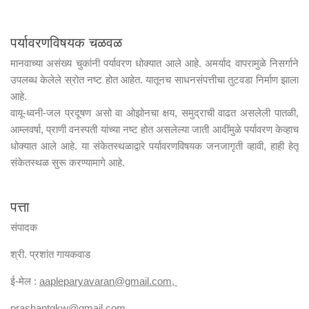
पर्यावरणविषयक चळवळ
मानवाच्या असंख्य चुकांनी पर्यावरण धोक्यात आले आहे. अमर्याद वापरामुळे निसर्गाने
उपलब्ध केलेले स्रोत नष्ट होत आहेत. यातूनच साधनसंपत्तीचा तुटवडा निर्माण झाला
आहे.
वायू-ध्वनी-जल प्रदूषण असो वा ओझोनचा क्षय, समुद्राची वाढत असलेली पातळी,
आम्लवर्षा, प्राणी वनस्पती यांच्या नष्ट होत असलेल्या जाती आदींमुळे पर्यावरण केव्हाच
धोक्यात आले आहे. या संकेतस्थळाद्वारे पर्यावरणविषयक जनजागृती व्हावी, हाही हेतू
संकेतस्थळ सुरू करण्यामागे आहे.
पत्ता
संपादक
श्री. प्रशांत गायकवाड
ई-मेल :
aapleparyavaran
@gmail.com,
prashantgkw@gmail.com