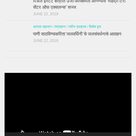
रिअल इस्टेट क्षेत्रात उर्जा-कार्यक्षमता आणण्यास ‘महिंद्र-टेरी
सेंटर ऑफ एक्सलन्स’ सज्ज
JUNE 22, 2018
आपला सहभाग
/
तंत्रज्ञान
/
नवीन उपक्रम
/
विशेष वृत्त
पाणी साठविण्याकरिता`जलवर्धिनी`चे जलसंवर्धनाचे आवाहन
JUNE 22, 2018
Video
Player