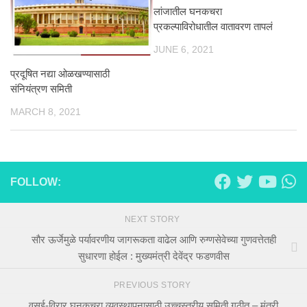
लांजातील घनकचरा
प्रकल्पाविरोधातील वातावरण तापलं
JUNE 6, 2021
प्रदूषित नद्या ओळखण्यासाठी
संनियंत्रण समिती
MARCH 8, 2021
FOLLOW:
NEXT STORY
सौर ऊर्जेमुळे पर्यावरणीय जागरूकता वाढेल आणि रुग्णसेवेच्या गुणवत्तेतही
सुधारणा होईल : मुख्यमंत्री देवेंद्र फडणवीस
PREVIOUS STORY
वसई-विरार घनकचरा व्यवस्थापनासाठी उच्चस्तरीय समिती गठीत – मंत्री