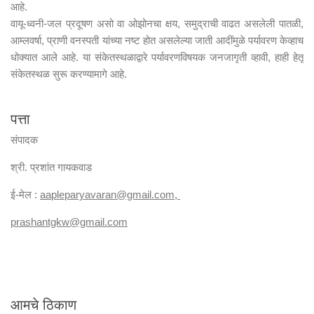
आहे.
वायू-ध्वनी-जल प्रदूषण असो वा ओझोनचा क्षय, समुद्राची वाढत असलेली पातळी,
आम्लवर्षा, प्राणी वनस्पती यांच्या नष्ट होत असलेल्या जाती आदींमुळे पर्यावरण केव्हाच
धोक्यात आले आहे. या संकेतस्थळाद्वारे पर्यावरणविषयक जनजागृती व्हावी, हाही हेतू
संकेतस्थळ सुरू करण्यामागे आहे.
पत्ता
संपादक
श्री. प्रशांत गायकवाड
ई-मेल :
aapleparyavaran
@gmail.com,
prashantgkw@gmail.com
आमचे ठिकाण