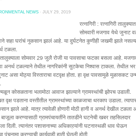
IRONMENTAL NEWS
·
JULY 29, 2019
रत्नागिरी : रत्नागिरी तालुक्यात
सोमवारी मजगाव येथे जुनाट वटव
ने सहा घरांचं नुकसान झालं आहे. या दुर्घटनेत कुणीही जखमी झाले नसल्य
्थ टळला.
ी तालुक्याला सोमवार 29 जुलै रोजी या पावसाचा फटका बसला आहे. मजगाव
ोठा अनर्थ टळल्याने तेथील नागरिकांनी सुटकेचा निश्वास टाकला. तेथील भर
नाट असा मोठ्या विस्ताराचा वटवृक्ष होता. हा वृक्ष पावसामुळे मुळासकट उन
.
उन्मळून कोसळताना भलामोठा आवाज झाल्याने ग्रामस्थांची झोपच उडाली.
खत वृक्ष पडताना वस्तीतील ग्रामस्थांच्या काळजाचा थरकाप उडाला. त्यापा
ुकसान झाले आहे. मात्र त्यावेळी होणारी मोठी हानी व अनर्थ देखील टळला 
्ष बाजूला करण्यासाठी ग्रामपंचायतींने तातडीने घटनेची खबर तहसिलदार
ला दिली. त्यानंतर पशासनाच्या अधिकाऱयांनी घटनास्थळी धाव घेऊन
ा पंचनामा करण्याची कार्यवाही हाती घेतली होती