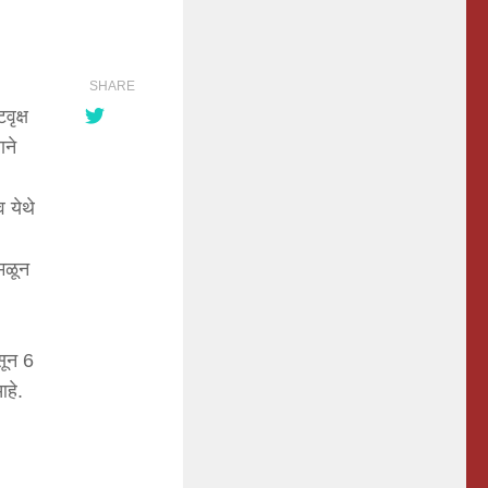
SHARE
ृक्ष
ाने
 येथे
्मळून
सून 6
आहे.