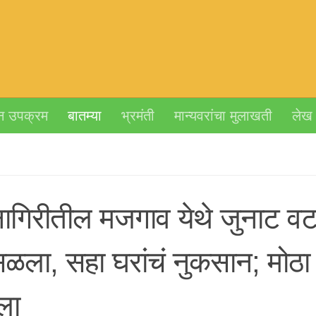
न उपक्रम
बातम्या
भ्रमंती
मान्यवरांचा मुलाखती
लेख
नागिरीतील मजगाव येथे जुनाट वटव
ळला, सहा घरांचं नुकसान; मोठा
ला