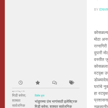
BY
ENV
कोसळल्या
मोठा अनर
रत्नागिर
दुपारी म
वस्तीत जु
कोसळला
वटवृक्ष 
डोळ्यादे
घरांचे न
हा वटवृक
विशेष वृत्त
प्रशासना
भांडुपच्या उंच भागांसाठी इलेक्ट्रिक
नुकसानीच
मिडी बसेस; शाश्वत सार्वजनिक