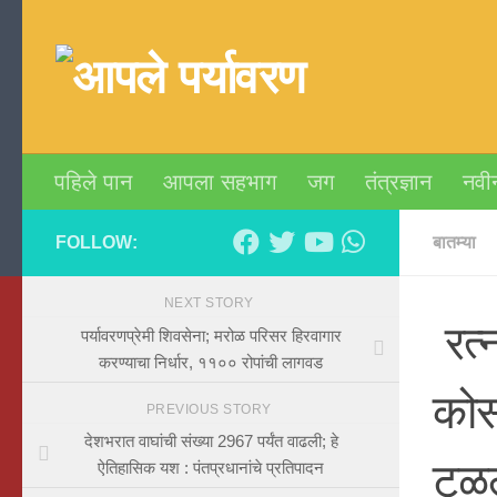
Skip to content
पहिले पान
आपला सहभाग
जग
तंत्रज्ञान
नवी
FOLLOW:
बातम्या
NEXT STORY
रत्
पर्यावरणप्रेमी शिवसेना; मरोळ परिसर हिरवागार
करण्याचा निर्धार, ११०० रोपांची लागवड
कोस
PREVIOUS STORY
देशभरात वाघांची संख्या 2967 पर्यंत वाढली; हे
टळ
ऐतिहासिक यश : पंतप्रधानांचे प्रतिपादन