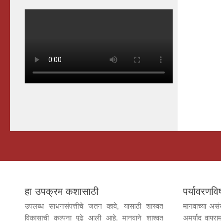
हा उपक्रम कशासाठी
पर्यावरण
उपलब्ध साधनसंपत्तीचे जतन व्हावे, यासाठी शास्वत
मानवाच्या असं
विकासाची कल्पना पुढे आली आहे. मानवाने शाश्वत
अमर्याद वापराम