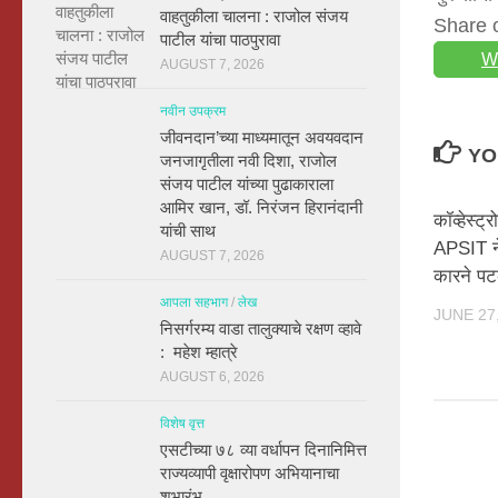
वाहतुकीला चालना : राजोल संजय
Share 
पाटील यांचा पाठपुरावा
W
AUGUST 7, 2026
नवीन उपक्रम
जीवनदान’च्या माध्यमातून अवयवदान
YO
जनजागृतीला नवी दिशा, राजोल
संजय पाटील यांच्या पुढाकाराला
आमिर खान, डॉ. निरंजन हिरानंदानी
कॉव्हेस्ट
यांची साथ
APSIT ने
AUGUST 7, 2026
कारने पट
आपला सहभाग
/
लेख
JUNE 27
निसर्गरम्य वाडा तालुक्याचे रक्षण व्हावे
: महेश म्हात्रे
AUGUST 6, 2026
विशेष वृत्त
एसटीच्या ७८ व्या वर्धापन दिनानिमित्त
राज्यव्यापी वृक्षारोपण अभियानाचा
शुभारंभ