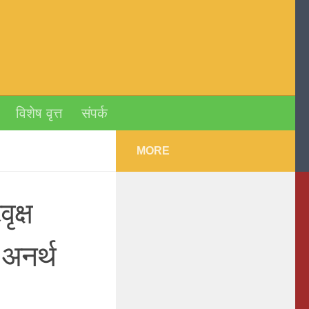
विशेष वृत्त
संपर्क
MORE
ृक्ष
 अनर्थ