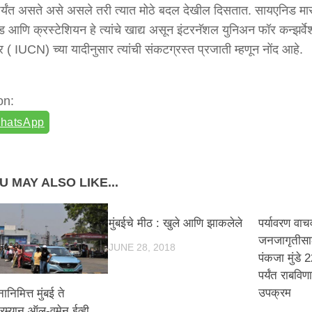
र्यंत असते असे असले तरी त्यात मोठे बदल देखील दिसतात. सायएनिड मास
ड आणि क्रस्टेशियन हे त्यांचे खाद्य असून इंटरनॅशल युनिअन फॉर कन्झर्व
( IUCN) च्या यादीनुसार त्यांची संकटग्रस्त प्रजाती म्हणून नोंद आहे.
on:
hatsApp
U MAY ALSO LIKE...
मुंबईचे मीठ : खुले आणि झाकलेले
पर्यावरण वाच
जनजागृतीसाठी
JUNE 28, 2018
पंकजा मुंडे 2
पर्यंत राबवि
उपक्रम
ानिमित्त मुंबई ते
रम्यान ऑल-वुमेन ईव्ही