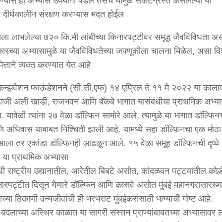
्यास हा अभ्यास उपयोगी पडेल तसेच यामुळे संकटग्रस्त असलेल्या या
े दीर्घकालीन संरक्षण करण्यास मदत होईल
्राला लाभलेल्या ७२० कि.मी लांबीच्या किनारपट्टीवर समृद्ध जैवविविधता अ
ारच्या अभ्यासामुळे या जैवविविधतेच्या जपणूकीला चालना मिळेल, असा वि
ित्ताने व्यक्त करण्यात येत आहे
न्झर्वेशन फाऊंडेशनने (सी.सी.एफ) १४ एप्रिल ते ११ मे २०२२ या काला
हाजी अली खाडी, राजभवन आणि बॅकबे भागात यासंबंधीचा प्राथमिक अभ्य
. यावेळी त्यांना २७ वेळा डॉल्फिन सामोरे आले. त्यामुळे या भागात डॉल्फिन
 अधिवास याबाबत निश्चिती झाली आहे. यामध्ये सहा डॉल्फिनचा एक मोठा
ा तर एकांडा डॉल्फिनही आढळून आले. १५ वेळा समूह डॉल्फिनची दृष्ये
े या प्राथमिक अभ्यासा
धी राष्ट्रीय उद्यानातील, आरेतील बिबटे असोत, कांदळवन पट्टयातील कोल्ह
नारपट्टीत दिसून येणारे डॉल्फिन आणि कासवे असोत मुंबई महानगरासारख्य
्या ठिकाणी वन्यजीवांची ही भरभराट मुंबईकरांसाठी भाग्याची गोष्ट आहे.
बदलाच्या अस्थिर काळात या सागरी सस्तन प्राण्यांबाबतच्या अभ्यासावर ल