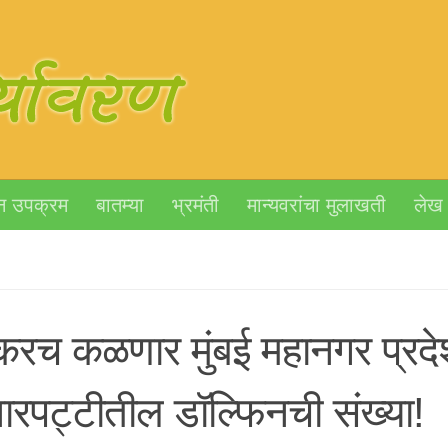
न उपक्रम
बातम्या
भ्रमंती
मान्यवरांचा मुलाखती
लेख
रच कळणार मुंबई महानगर प्रदे
ारपट्टीतील डॉल्फिनची संख्या!