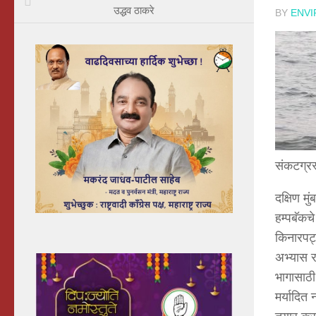
उद्धव ठाकरे
BY
ENV
संकटग्रस
दक्षिण म
हम्पबॅकच
किनारपट्
अभ्यास रा
भागासाठी
मर्यादित 