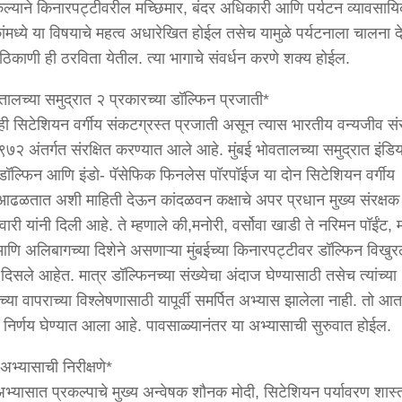
 केल्याने किनारपट्टीवरील मच्छिमार, बंदर अधिकारी आणि पर्यटन व्यावसाय
ांमध्ये या विषयाचे महत्व अधारेखित होईल तसेच यामुळे पर्यटनाला चालना द
 ठिकाणी ही ठरविता येतील. त्या भागाचे संवर्धन करणे शक्य होईल.
वतालच्या समुद्रात २ प्रकारच्या डॉल्फिन प्रजाती*
ही सिटेशियन वर्गीय संकटग्रस्त प्रजाती असून त्यास भारतीय वन्यजीव संर
७२ अंतर्गत संरक्षित करण्यात आले आहे. मुंबई भोवतालच्या समुद्रात इंडि
 डॉल्फिन आणि इंडो- पॅसेफिक फिनलेस पॉरपॉईज या दोन सिटेशियन वर्गीय
आढळतात अशी माहिती देऊन कांदळवन कक्षाचे अपर प्रधान मुख्य संरक्षक
तिवारी यांनी दिली आहे. ते म्हणाले की,मनोरी, वर्सोवा खाडी ते नरिमन पॉईंट,
 आणि अलिबागच्या दिशेने असणाऱ्या मुंबईच्या किनारपट्टीवर डॉल्फिन विखुरल
दिसले आहेत. मात्र डॉल्फिनच्या संख्येचा अंदाज घेण्यासाठी तसेच त्यांच्या
्या वापराच्या विश्लेषणासाठी यापूर्वी समर्पित अभ्यास झालेला नाही. तो आत
 निर्णय घेण्यात आला आहे. पावसाळ्यानंतर या अभ्यासाची सुरुवात होईल.
अभ्यासाची निरीक्षणे*
अभ्यासात प्रकल्पाचे मुख्य अन्वेषक शौनक मोदी, सिटेशियन पर्यावरण शास्त्