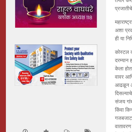
तयार करण
प्रजातीच
महाराष्ट
अशा प्रक
ही या निम
कोस्टल क
दरम्यान 
केला होता
वावर आणि
आढळून आल
दिसल्याच
संजय गां
किंवा कि
गजबजाटाच
वातावरण 