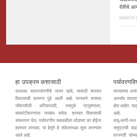
रॅलीचे 
MARCH 8
हा उपक्रम कशासाठी
पर्यावरण
उपलब्ध साधनसंपत्तीचे जतन व्हावे, यासाठी शास्वत
मानवाच्या असं
विकासाची कल्पना पुढे आली आहे. मानवाने शाश्वत
अमर्याद वापराम
जीवनशैली अंगिकारावी, त्यामुळे प्रदूषणाला,
होत आहेत. यात
वाळवंटीकरणाला पायबंध बसेल. शास्वत विकासाची
आहे.
संकल्पना घेत, पर्यावरणीय चळवळीला थोडासा का होईना
वायू-ध्वनी-
हातभार लाभावा, या हेतूने हे संकेतस्थळ सुरू करण्यात
समुद्राची वा
आले आहे.
वनस्पती यांच