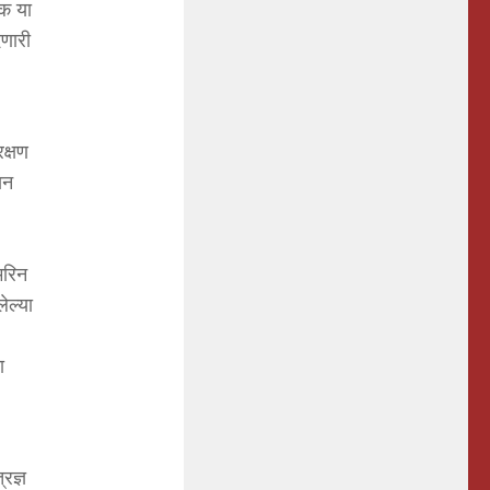
िक या
ेणारी
क्षण
यन
 मरिन
ेल्या
ा
रज्ञ