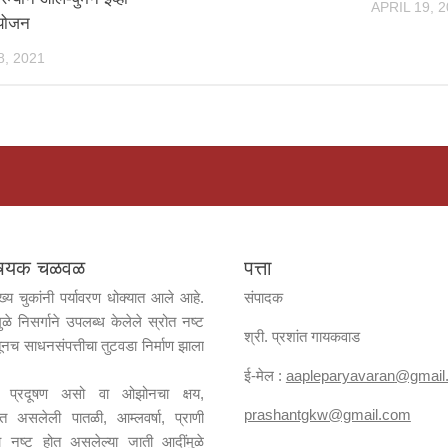
APRIL 19, 
आयोजन
, 2021
विषयक चळवळ
पत्ता
ख्य चुकांनी पर्यावरण धोक्यात आले आहे.
संपादक
ुळे निसर्गाने उपलब्ध केलेले स्रोत नष्ट
श्री. प्रशांत गायकवाड
ूनच साधनसंपत्तीचा तुटवडा निर्माण झाला
ई-मेल :
aapleparyavaran
@gmail
जल प्रदूषण असो वा ओझोनचा क्षय,
prashantgkw@gmail.com
ढत असलेली पातळी, आम्लवर्षा, प्राणी
्या नष्ट होत असलेल्या जाती आदींमुळे