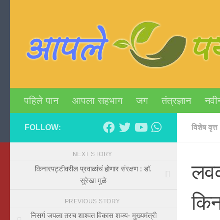
Skip to content
पहिले पान
आपला सहभाग
जग
तंत्रज्ञान
नवी
FOLLOW:
विशेष वृत्त
NEXT STORY
लवक
किनारपट्टीवरील प्रवाळांचं होणार संरक्षण : डॉ.
सुरेखा मुळे
किन
PREVIOUS STORY
निसर्ग जपला तरच शाश्वत विकास शक्य- मुख्यमंत्री