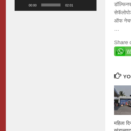
डॉल्फिनप
00:00
02:01
सेफॅलोपो
ऑफ नेचर 
…
Share 
W
YO
महिला दिन
खंडाळ्याद