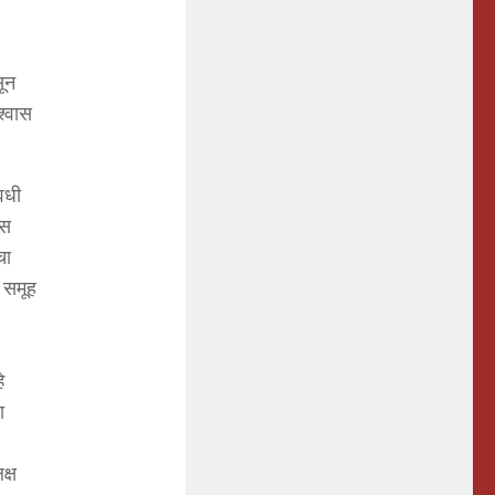
सून
श्वास
वधी
ास
चा
 समूह
े
ा
क्ष