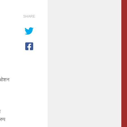
SHARE
न ओशन
ा
ारुप