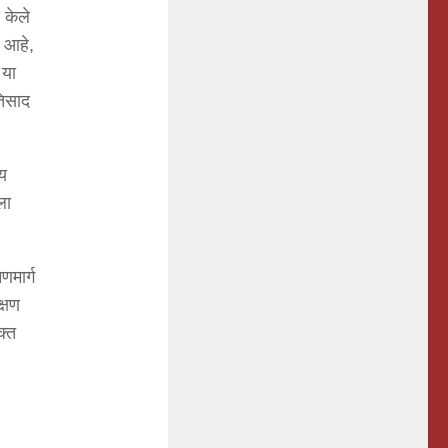
 केले
े आहे,
 या
तिसाद
ीय
ला
णमार्ग
क्षण
क्त