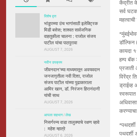
केंद्रीत
सर्व घटक
विशेष वृत्त
महत्वाची
भांडुपच्या उंच भागांसाठी इलेक्ट्रिक
मिडी बसेस; शाश्वत सार्वजनिक
*मुंबईभो
वाहतुकीला चालना : राजोल संजय
डॉल्फिन 
पाटील यांचा पाठपुरावा
AUGUST 7, 2026
कायदा १९
हम्प बॅक
नवीन उपक्रम
प्रजाती 
जीवनदान’च्या माध्यमातून अवयवदान
जनजागृतीला नवी दिशा, राजोल
विरेंद्र 
संजय पाटील यांच्या पुढाकाराला
ड्राईव्ह
आमिर खान, डॉ. निरंजन हिरानंदानी
स्वरूपात 
यांची साथ
अधिवासाच
AUGUST 7, 2026
करण्याचा
आपला सहभाग
/
लेख
निसर्गरम्य वाडा तालुक्याचे रक्षण व्हावे
*पथदर्शी 
: महेश म्हात्रे
पथदर्शी 
AUGUST 6, 2026