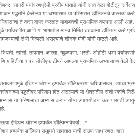
ेश्वर, सागरी पर्यावरणप्रेमी प्रदीप पाताडे यांनी सात वेळा बोटीतून सर्वेक्षण
यांकन पद्धतीने केलेल्या या अभ्यासात या परिसरात डॉल्फिनचे वास्तव्य कस
ा अधिवासाचा ते कसा वापर करतात याबाबतची प्राथमिक कल्पना आली आहे.
ुळे पर्यावरणीय आणि या भागातील मानव निर्मित घटकांना डॉल्फिन कसे प्र
 समजण्याची संधी मिळाली असल्याचे शौनक मोदी यांनी म्हटले आहे.
ी स्थिती, खोली, तापमान, क्षारता, गढुळपणा, भरती- ओहोटी अशा पर्यावरण
णि माहितीचा वापर सीसीएफ टीमने आपल्या प्राथमिक अभ्यासाच्यावेळी के
वातावरणामुळे इंडियन ओशन हम्पबॅक डॉल्फिनच्या अधिवासावर, त्यांचा भ्रम
सेवनाच्या पद्धतीवर परिणाम होत असल्याचे या क्षेत्रातील संशोधकांचे निरी
अभ्यास या परिणामांचा अभ्यास करून योग्य उपाययोजना करण्यासाठी उपयु
हे.
घेऊया इंडियन ओशन हम्पबॅक डॉल्फिनविषयी…*
शन हम्पबॅक डॉल्फिन समूहाने राहातात याची संख्या साधारणत: बारा