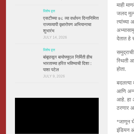
माही माणक
विशेष वृत्त
जलद मुल्
एसटीच्या ७८ व्या वर्धापन दिनानिमित्त
त्यांच्य
राज्यव्यापी वृक्षारोपण अभियानाचा
अभ्यासाम
शुभारंभ
JULY 14, 2026
देतात हे
विशेष वृत्त
समुद्राच
बांबूपासून बायोफ्युएल निर्मिती हीच
स्थिती आ
भारताच्या हरित भविष्याची दिशा :
होता.
पाशा पटेल
JULY 9, 2026
बदलत्या 
आणि अन्न
आहे. हा 
Video
ठरणार आ
Player
*जाणून 
इंडियन ओ